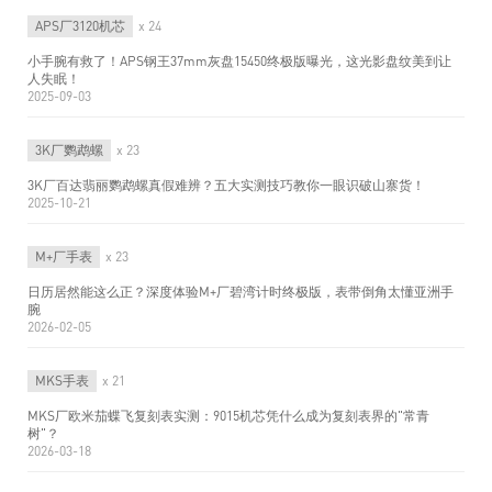
APS厂3120机芯
x 24
小手腕有救了！APS钢王37mm灰盘15450终极版曝光，这光影盘纹美到让
人失眠！
2025-09-03
3K厂鹦鹉螺
x 23
3K厂百达翡丽鹦鹉螺真假难辨？五大实测技巧教你一眼识破山寨货！
2025-10-21
M+厂手表
x 23
日历居然能这么正？深度体验M+厂碧湾计时终极版，表带倒角太懂亚洲手
腕
2026-02-05
MKS手表
x 21
MKS厂欧米茄蝶飞复刻表实测：9015机芯凭什么成为复刻表界的"常青
树"？
2026-03-18