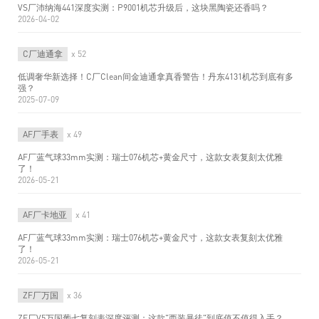
VS厂沛纳海441深度实测：P9001机芯升级后，这块黑陶瓷还香吗？
2026-04-02
C厂迪通拿
x 52
低调奢华新选择！C厂Clean间金迪通拿真香警告！丹东4131机芯到底有多
强？
2025-07-09
AF厂手表
x 49
AF厂蓝气球33mm实测：瑞士076机芯+黄金尺寸，这款女表复刻太优雅
了！
2026-05-21
AF厂卡地亚
x 41
AF厂蓝气球33mm实测：瑞士076机芯+黄金尺寸，这款女表复刻太优雅
了！
2026-05-21
ZF厂万国
x 36
ZF厂V5万国葡七复刻表深度评测：这款"西装暴徒"到底值不值得入手？