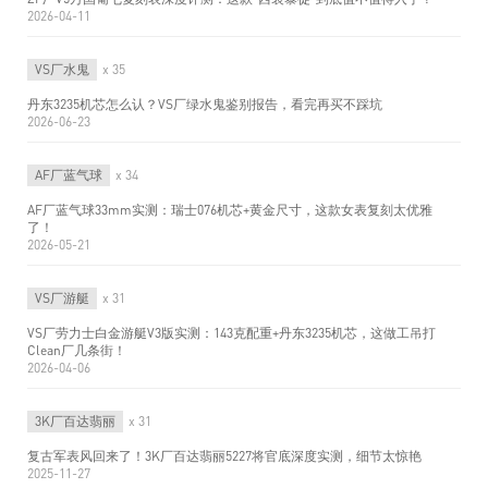
2026-04-11
VS厂水鬼
x 35
丹东3235机芯怎么认？VS厂绿水鬼鉴别报告，看完再买不踩坑
2026-06-23
AF厂蓝气球
x 34
AF厂蓝气球33mm实测：瑞士076机芯+黄金尺寸，这款女表复刻太优雅
了！
2026-05-21
VS厂游艇
x 31
VS厂劳力士白金游艇V3版实测：143克配重+丹东3235机芯，这做工吊打
Clean厂几条街！
2026-04-06
3K厂百达翡丽
x 31
复古军表风回来了！3K厂百达翡丽5227将官底深度实测，细节太惊艳
2025-11-27