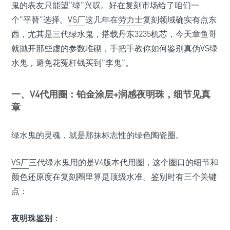
鬼的表友只能望"绿"兴叹。好在复刻市场给了咱们一
个"平替"选择。
VS厂
这几年在
劳力士
复刻领域确实有点东
西，尤其是三代绿水鬼，搭载丹东3235机芯，今天章鱼哥
就抛开那些虚的参数堆砌，手把手教你如何鉴别真伪VS绿
水鬼，避免花冤枉钱买到"李鬼"。
一、V4代用圈：铂金涂层+润感夜明珠，细节见真
章
绿水鬼的灵魂，就是那抹标志性的绿色陶瓷圈。
VS厂
三代绿水鬼用的是V4版本代用圈，这个圈口的细节和
颜色还原度在复刻圈里算是顶级水准。鉴别时有三个关键
点：
夜明珠鉴别
：