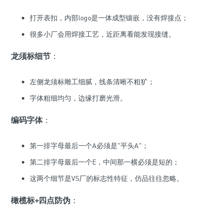
打开表扣，内部logo是一体成型镶嵌，没有焊接点；
很多小厂会用焊接工艺，近距离看能发现接缝。
龙须标细节
：
左侧龙须标雕工细腻，线条清晰不粗犷；
字体粗细均匀，边缘打磨光滑。
编码字体
：
第一排字母最后一个A必须是"平头A"；
第二排字母最后一个E，中间那一横必须是短的；
这两个细节是VS厂的标志性特征，仿品往往忽略。
橄榄标+四点防伪
：