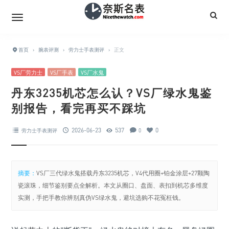
首页
›
腕表评测
›
劳力士手表测评
›
正文
VS厂劳力士
VS厂手表
VS厂水鬼
丹东3235机芯怎么认？VS厂绿水鬼鉴
别报告，看完再买不踩坑
2026-06-23
537
0
劳力士手表测评
0
摘要：
VS厂三代绿水鬼搭载丹东3235机芯，V4代用圈+铂金涂层+27颗陶
瓷滚珠，细节鉴别要点全解析。本文从圈口、盘面、表扣到机芯多维度
实测，手把手教你辨别真伪VS绿水鬼，避坑选购不花冤枉钱。