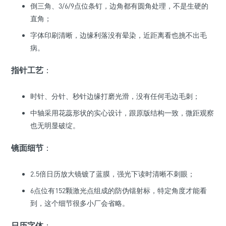
倒三角、3/6/9点位条钉，边角都有圆角处理，不是生硬的
直角；
字体印刷清晰，边缘利落没有晕染，近距离看也挑不出毛
病。
指针工艺
：
时针、分针、秒针边缘打磨光滑，没有任何毛边毛刺；
中轴采用花蕊形状的实心设计，跟原版结构一致，微距观察
也无明显破绽。
镜面细节
：
2.5倍日历放大镜镀了蓝膜，强光下读时清晰不刺眼；
6点位有152颗激光点组成的防伪镭射标，特定角度才能看
到，这个细节很多小厂会省略。
日历字体
：