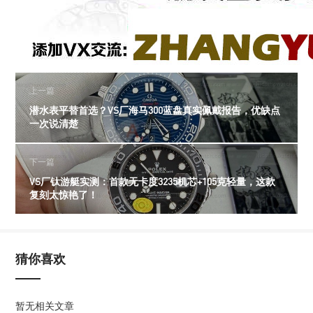
上一篇
潜水表平替首选？VS厂海马300蓝盘真实佩戴报告，优缺点
一次说清楚
下一篇
VS厂钛游艇实测：首款无卡度3235机芯+105克轻量，这款
复刻太惊艳了！
猜你喜欢
暂无相关文章