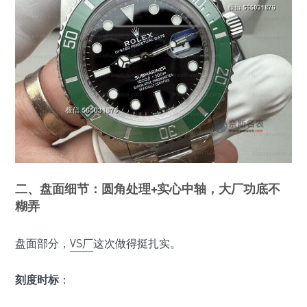
二、盘面细节：圆角处理+实心中轴，大厂功底不
糊弄
盘面部分，
VS厂
这次做得挺扎实。
刻度时标
：