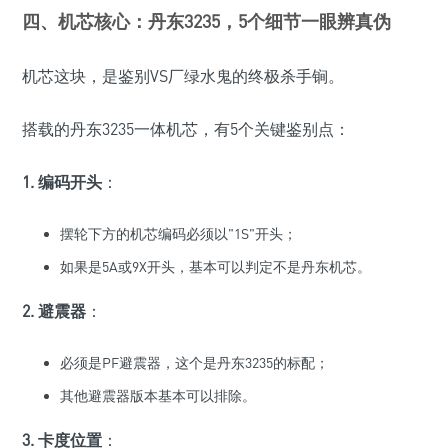
四、机芯核心：丹东3235，5个细节一眼辨真伪
机芯这块，是鉴别VS厂绿水鬼的终极杀手锏。
搭载的丹东3235一体机芯，有5个关键鉴别点：
1. 编码开头
：
摆轮下方的机芯编码必须以"1S"开头；
如果是5A或9X开头，基本可以判定不是丹东机芯。
2. 避震器
：
必须是PF避震器，这个是丹东3235的标配；
其他避震器版本基本可以排除。
3. 卡度位置
：