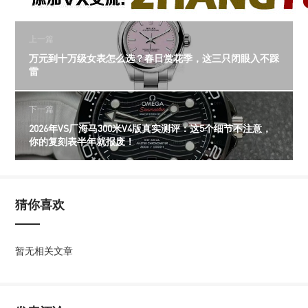
上一篇
万元到十万级女表怎么选？春日赏花季，这三只闭眼入不踩
雷
下一篇
2026年VS厂海马300米V4版真实测评：这5个细节不注意，
你的复刻表半年就报废！
猜你喜欢
暂无相关文章