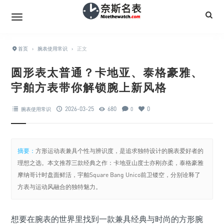
首页
›
腕表使用常识
›
正文
圆形表太普通？卡地亚、泰格豪雅、
宇舶方表带你解锁腕上新风格
2026-03-25
680
0
腕表使用常识
0
摘要：
方形运动表兼具个性与辨识度，是追求独特设计的腕表爱好者的
理想之选。本文推荐三款经典之作：卡地亚山度士亦刚亦柔，泰格豪雅
摩纳哥计时盘面鲜活，宇舶Square Bang Unico前卫镂空，分别诠释了
方表与运动风融合的独特魅力。
想要在腕表的世界里找到一款兼具经典与时尚的方形腕