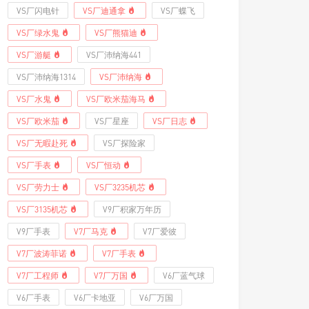
VS厂闪电针
VS厂迪通拿
VS厂蝶飞
VS厂绿水鬼
VS厂熊猫迪
VS厂游艇
VS厂沛纳海441
VS厂沛纳海1314
VS厂沛纳海
VS厂水鬼
VS厂欧米茄海马
VS厂欧米茄
VS厂星座
VS厂日志
VS厂无暇赴死
VS厂探险家
VS厂手表
VS厂恒动
VS厂劳力士
VS厂3235机芯
VS厂3135机芯
V9厂积家万年历
V9厂手表
V7厂马克
V7厂爱彼
V7厂波涛菲诺
V7厂手表
V7厂工程师
V7厂万国
V6厂蓝气球
V6厂手表
V6厂卡地亚
V6厂万国