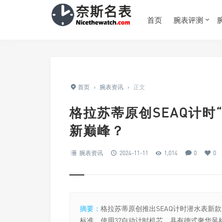
首页
腕表评测
首页
›
腕表资讯
›
正文
格拉苏蒂原创SEAQ计时
新巅峰？
腕表资讯
2024-11-11
1,014
0
0
摘要：
格拉苏蒂原创推出SEAQ计时潜水表新
标准，使用37自动计时机芯，具有德式奢华风格