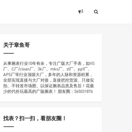
关于章鱼哥
从事腕表行业10年有余，专注广版大厂手表，如VS
厂、C厂/clean厂、3k厂、mks厂、zf厂、ppf厂、
APS厂等行业顶级大厂，多年的人脉和资源积累，
全部实现直接与大厂对接，直接把控货源、只做实
拍、不转发市场图、以保证腕表品质及售后！花最
少的代价玩最高的广版腕表！ 朋友圈：565031876
找表？扫一扫，看朋友圈！