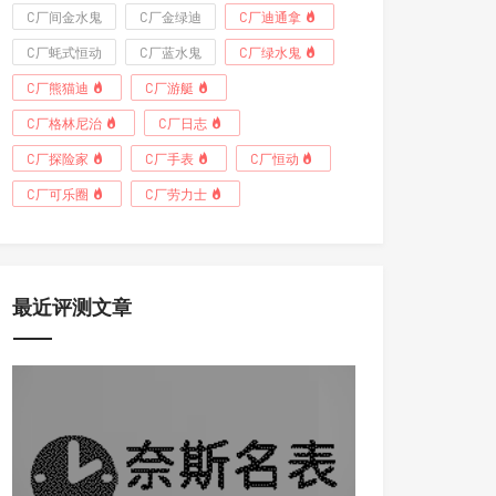
C厂间金水鬼
C厂金绿迪
C厂迪通拿
C厂蚝式恒动
C厂蓝水鬼
C厂绿水鬼
C厂熊猫迪
C厂游艇
C厂格林尼治
C厂日志
C厂探险家
C厂手表
C厂恒动
C厂可乐圈
C厂劳力士
最近评测文章
21小时前