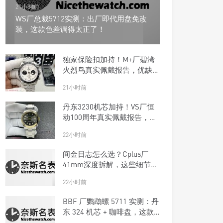
WS厂总裁5712实测：出厂即代用盘免改
装，这款色差调得太正了！
独家保险扣加持！M+厂碧湾
火烈鸟真实佩戴报告，优缺点
一次说清楚
21小时前
丹东3230机芯加持！VS厂恒
动100周年真实佩戴报告，优
缺点一次说清楚
22小时前
间金日志怎么选？Cplus厂
41mm深度拆解，这些细节商
家不敢说
22小时前
BBF 厂鹦鹉螺 5711 实测：丹
东 324 机芯 + 咖啡盘，这款
复刻钢王太优雅了！
22小时前