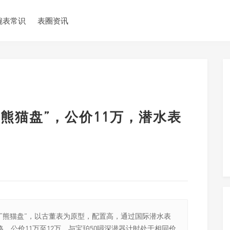
腕表常识
表圈资讯
“熊猫盘”，公价11万，潜水表
款“熊猫盘”，以古董表为原型，配置高，通过国际潜水表
，公价11万至12万，与宝珀50噚深潜器计时处于相同价