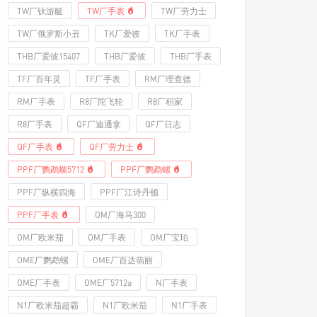
TW厂钛游艇
TW厂手表
TW厂劳力士
TW厂俄罗斯小丑
TK厂爱彼
TK厂手表
THB厂爱彼15407
THB厂爱彼
THB厂手表
TF厂百年灵
TF厂手表
RM厂理查德
RM厂手表
R8厂陀飞轮
R8厂积家
R8厂手表
QF厂迪通拿
QF厂日志
QF厂手表
QF厂劳力士
PPF厂鹦鹉螺5712
PPF厂鹦鹉螺
PPF厂纵横四海
PPF厂江诗丹顿
PPF厂手表
OM厂海马300
OM厂欧米茄
OM厂手表
OM厂宝珀
OME厂鹦鹉螺
OME厂百达翡丽
OME厂手表
OME厂5712a
N厂手表
N1厂欧米茄超霸
N1厂欧米茄
N1厂手表