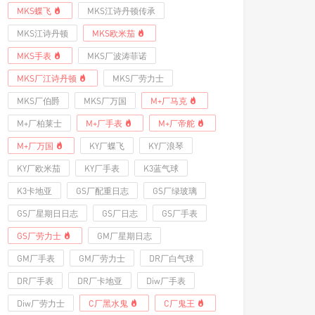
MKS蝶飞
MKS江诗丹顿传承
MKS江诗丹顿
MKS欧米茄
MKS手表
MKS厂波涛菲诺
MKS厂江诗丹顿
MKS厂劳力士
MKS厂伯爵
MKS厂万国
M+厂马克
M+厂柏莱士
M+厂手表
M+厂帝舵
M+厂万国
KY厂蝶飞
KY厂浪琴
KY厂欧米茄
KY厂手表
K3蓝气球
K3卡地亚
GS厂配重日志
GS厂绿玻璃
GS厂星期日日志
GS厂日志
GS厂手表
GS厂劳力士
GM厂星期日志
GM厂手表
GM厂劳力士
DR厂白气球
DR厂手表
DR厂卡地亚
Diw厂手表
Diw厂劳力士
C厂黑水鬼
C厂鬼王