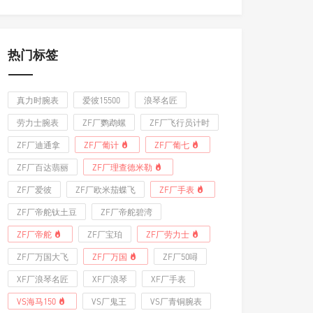
热门标签
真力时腕表
爱彼15500
浪琴名匠
劳力士腕表
ZF厂鹦鹉螺
ZF厂飞行员计时
ZF厂迪通拿
ZF厂葡计
ZF厂葡七
ZF厂百达翡丽
ZF厂理查德米勒
ZF厂爱彼
ZF厂欧米茄蝶飞
ZF厂手表
ZF厂帝舵钛土豆
ZF厂帝舵碧湾
ZF厂帝舵
ZF厂宝珀
ZF厂劳力士
ZF厂万国大飞
ZF厂万国
ZF厂50噚
XF厂浪琴名匠
XF厂浪琴
XF厂手表
VS海马150
VS厂鬼王
VS厂青铜腕表