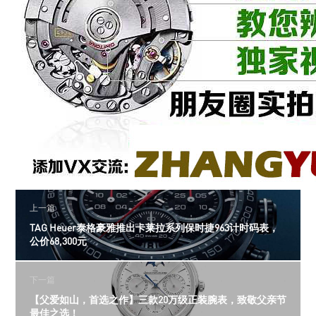
上一篇
TAG Heuer泰格豪雅推出卡莱拉系列保时捷963计时码表，
公价68,300元
下一篇
【父爱如山，首选之作】三款20万级正装腕表，致敬父亲节
最佳之选！