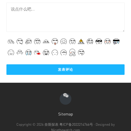
Sitemap
Copyright © 2026
奈斯探表
粤ICP备2022214766号
· Designed by
Nicethewatch.com