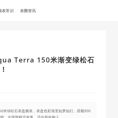
腕表常识
表圈资讯
a Terra 150米渐变绿松石
！
a 150米绿松石表盘腕表，表盘色彩渐变如梦如幻，搭载890
性能，全国旗舰店有售，适合新年购入。