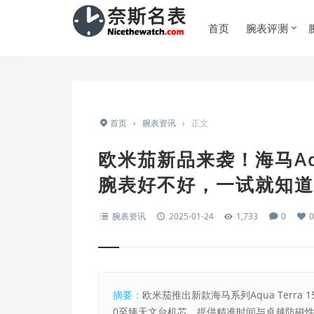
首页
腕表评测
首页
›
腕表资讯
›
正文
欧米茄新品来袭！海马Aqu
腕表好不好，一试就知道
腕表资讯
2025-01-24
1,733
0
0
摘要：
欧米茄推出新款海马系列Aqua Terr
0至臻天文台机芯，提供精准时间与卓越防磁