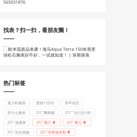
565031876
找表？扫一扫，看朋友圈！
热门标签
真力时腕表
爱彼15500
浪琴名匠
劳力士腕表
ZF厂鹦鹉螺
ZF厂飞行员计时
ZF厂迪通拿
ZF厂葡计
ZF厂葡七
ZF厂百达翡丽
ZF厂理查德米勒