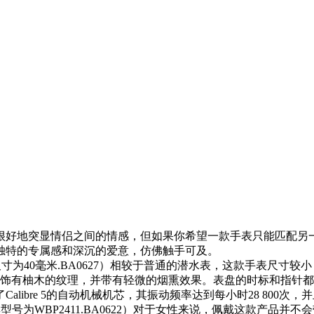
突显情侣之间的情感，但如果你希望一款手表只能匹配另一款的独特性
独特的专属感和深沉的爱意，仿佛触手可及。
00腕表，其尺寸为40毫米.BA0627）相较于普通的潜水表，这款手
有柚木的纹理，并带有轻微的烟熏效果。表盘的时标和指针都涂有白色
ibre 5的自动机械机芯，其振动频率达到每小时28 800次
的表径，其型号为WBP2411.BA0622）对于女性来说，佩戴这