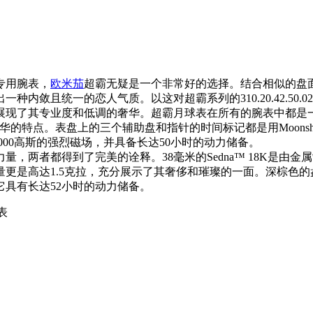
专用腕表，
欧米茄
超霸无疑是一个非常好的选择。结合相似的盘
的恋人气质。以这对超霸系列的310.20.42.50.02.001腕表和
展现了其专业度和低调的奢华。超霸月球表在所有的腕表中都是一
具有奢华的特点。表盘上的三个辅助盘和指针的时间标记都是用Moons
 000高斯的强烈磁场，并具备长达50小时的动力储备。
两者都得到了完美的诠释。38毫米的Sedna™ 18K是由金
量更是高达1.5克拉，充分展示了其奢侈和璀璨的一面。深棕色的
它具有长达52小时的动力储备。