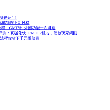
身份证"！
你解锁腕上新风格
教程，GMT针+外圈功能一次讲透
表壳评测：真碳化钛+RMUL2机芯，硬核玩家闭眼
方法帮你省下千元维修费