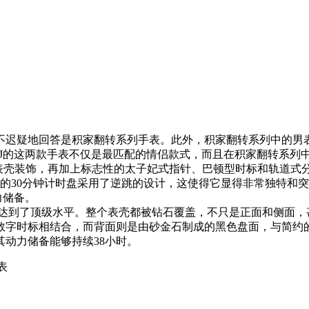
不迟疑地回答是积家翻转系列手表。此外，积家翻转系列中的男
6247J的这两款手表不仅是最匹配的情侣款式，而且在积家翻转
瑰金的表壳装饰，再加上标志性的太子妃式指针、巴顿型时标和轨道
的30分钟计时盘采用了逆跳的设计，这使得它显得非常独特和突
力储备。
几乎达到了顶级水平。整个表壳都被钻石覆盖，不只是正面和侧面，
数字时标相结合，而背面则是由砂金石制成的黑色盘面，与简约
且其动力储备能够持续38小时。