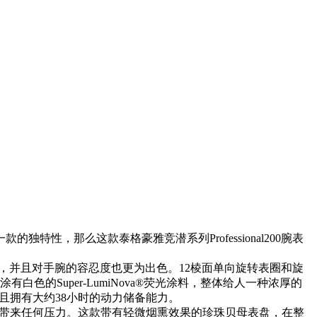
，那么这款泰格豪雅竞潜系列Professional200腕表
表尺寸较小，并且对手腕的容忍度也更为出色。12棱面单向旋转表圈和旋
的Super-LumiNova®荧光涂料，整体给人一种浓厚的
，并且拥有大约38小时的动力储备能力。
款产品并不会带来任何压力。这款带有轻微烟熏效果的珍珠贝母表盘，在整