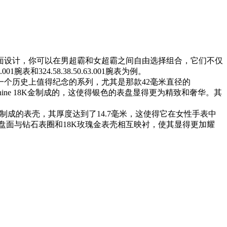
面设计，你可以在男超霸和女超霸之间自由选择组合，它们不仅
324.58.38.50.63.001腕表为例。
个历史上值得纪念的系列，尤其是那款42毫米直径的
hine 18K金制成的，这使得银色的表盘显得更为精致和奢华。其
属制成的表壳，其厚度达到了14.7毫米，这使得它在女性手表中
盘面与钻石表圈和18K玫瑰金表壳相互映衬，使其显得更加耀