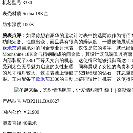
机芯型号:3330
表壳材质:Sedna 18K金
防水深度:100米
腕表点评：
如果你想在豪华的运动计时表中挑选两款作为情侣
功能完备、性能出众，而且具有很高的辨识度，一眼便能展现出一种内敛且统一
欧米茄
超霸系列的间金专业月球表，仅仅是它的名字，就已经
Moonshine 18K金与精钢制成的间金款，其设计既低调又
内部装配了3861至臻天文台的机芯，这使得它能够抵御高达15
受到太空无尽魅力启发的女性超霸，同样展现了女性的高贵和力量，
的尺寸相对较大。这块表圈上镶嵌了52颗璀璨的钻石，其总重
眼。车内配备了
欧米茄
3330的自动上链同轴计时机芯，这使得
产品型号:WBP2111.BA0627
国内公价:￥21900
腕表直径:40毫米