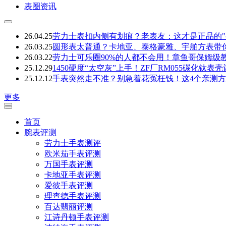
表圈资讯
26.04.25
劳力士表扣内侧有划痕？老表友：这才是正品的"
26.03.25
圆形表太普通？卡地亚、泰格豪雅、宇舶方表带
26.03.22
劳力士可乐圈90%的人都不会用！章鱼哥保姆级
25.12.29
1450硬度“太空灰”上手！ZF厂RM055碳化钛
25.12.12
手表突然走不准？别急着花冤枉钱！这4个亲测
更多
首页
腕表评测
劳力士手表测评
欧米茄手表评测
万国手表评测
卡地亚手表评测
爱彼手表评测
理查德手表评测
百达翡丽评测
江诗丹顿手表评测