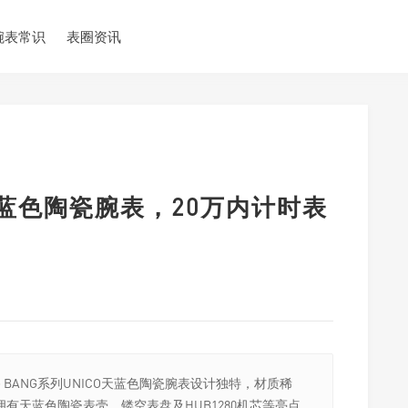
腕表常识
表圈资讯
，天蓝色陶瓷腕表，20万内计时表
 BANG系列UNICO天蓝色陶瓷腕表设计独特，材质稀
有天蓝色陶瓷表壳、镂空表盘及HUB1280机芯等亮点。