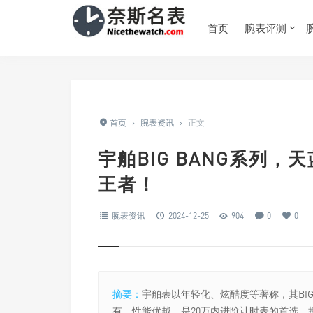
首页
腕表评测
首页
›
腕表资讯
›
正文
宇舶BIG BANG系列
王者！
腕表资讯
2024-12-25
904
0
0
摘要：
宇舶表以年轻化、炫酷度等著称，其BIG
有，性能优越，是20万内进阶计时表的首选，拥