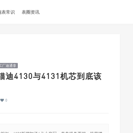
腕表常识
表圈资讯
C厂迪通拿
迪4130与4131机芯到底该
0