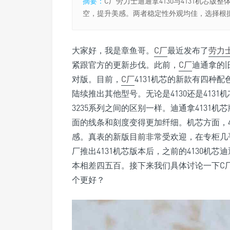
摘要：
C厂劳力士迪通拿4130与4131机芯版
空，提升美感。两者稳定性外观均佳，选择根
大家好，我是章鱼哥。
C厂
最近发布了
劳力
紧跟官方的更新步伐。此前，
C厂
迪通拿的
对版。目前，
C厂
4131机芯的新款有四种
陆续推出其他型号。无论是4130还是413
3235系列之间的区别一样。迪通拿4131
面的线条和刻度变得更加纤细。机芯方面，4
感。真表的新版目前非常受欢迎，在专柜几乎
厂推出4131机芯版本后，之前的4130机芯迪
本相差四五百。接下来我们具体讨论一下C
个更好？