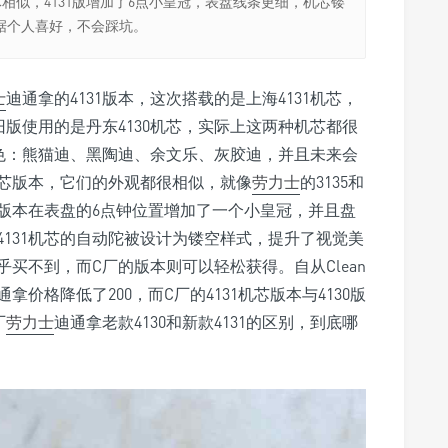
整体相似，4131版增加了6点小皇冠，表盘线条更细，机芯镂
据个人喜好，不会踩坑。
士
迪通拿的4131版本，这次搭载的是上海4131机芯，
旧版使用的是丹东4130机芯，实际上这两种机芯都很
配色：熊猫迪、黑陶迪、余文乐、灰胶迪，并且未来会
1机芯版本，它们的外观都很相似，就像
劳力士
的3135和
机芯版本在表盘的6点钟位置增加了一个小皇冠，并且盘
131机芯的自动陀被设计为镂空样式，提升了视觉美
买不到，而C厂的版本则可以轻松获得。自从Clean
通拿价格降低了200，而C厂的4131机芯版本与4130版
厂
劳力士
迪通拿老款4130和新款4131的区别，到底哪