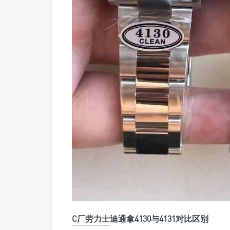
C厂劳力士
迪通拿4130与4131对比区别