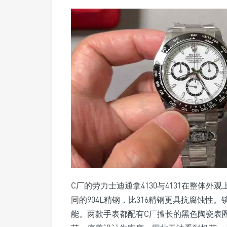
C厂的劳力士迪通拿4130与4131在整体
同的904L精钢，比316精钢更具抗腐蚀
能。两款手表都配有C厂擅长的黑色陶瓷表