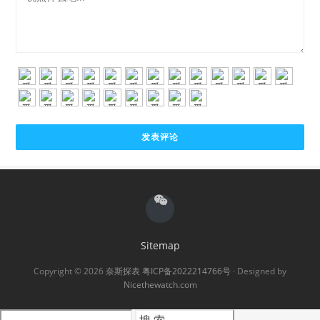
Sitemap
Copyright © 2026
奈斯探表
粤ICP备2022214766号
· Designed by
Nicethewatch.com