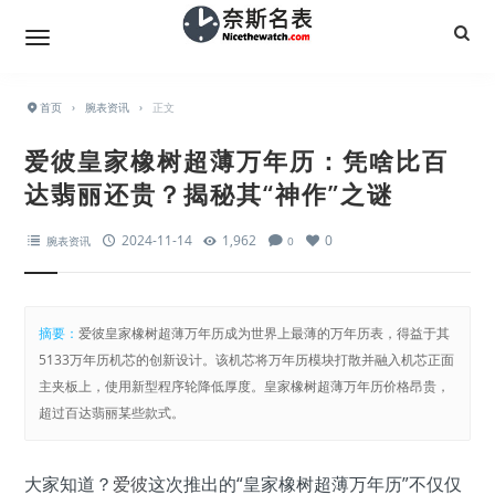
首页
›
腕表资讯
›
正文
爱彼皇家橡树超薄万年历：凭啥比百
达翡丽还贵？揭秘其“神作”之谜
2024-11-14
1,962
0
腕表资讯
0
摘要：
爱彼皇家橡树超薄万年历成为世界上最薄的万年历表，得益于其
5133万年历机芯的创新设计。该机芯将万年历模块打散并融入机芯正面
主夹板上，使用新型程序轮降低厚度。皇家橡树超薄万年历价格昂贵，
超过百达翡丽某些款式。
大家知道？
爱彼
这次推出的“皇家橡树超薄万年历”不仅仅