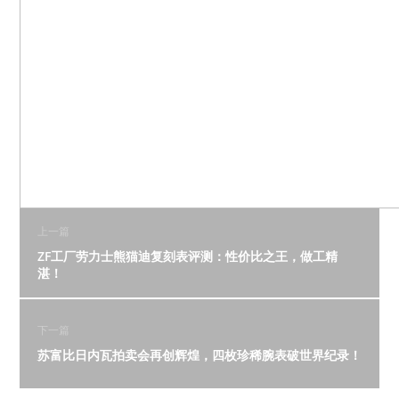
上一篇
ZF工厂劳力士熊猫迪复刻表评测：性价比之王，做工精
湛！
下一篇
苏富比日内瓦拍卖会再创辉煌，四枚珍稀腕表破世界纪录！