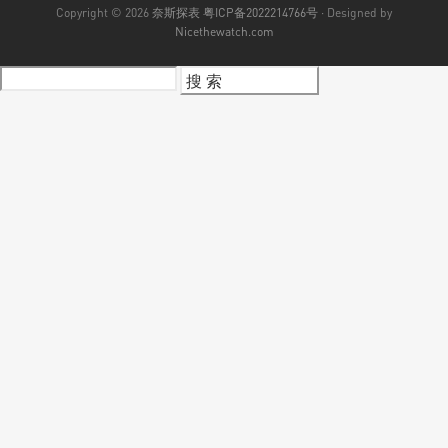
Copyright © 2026
奈斯探表
粤ICP备2022214766号
· Designed by
Nicethewatch.com