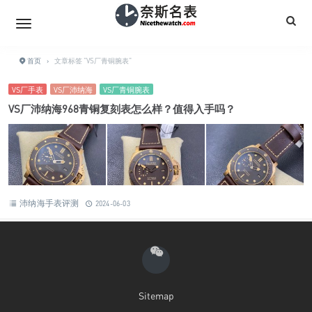
首页
›
文章标签 "VS厂青铜腕表"
VS厂手表
VS厂沛纳海
VS厂青铜腕表
VS厂沛纳海968青铜复刻表怎么样？值得入手吗？
沛纳海手表评测
2024-06-03
Sitemap