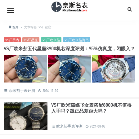
首页
›
文章标签 "VS厂星座"
VS厂手表
VS厂星座
VS厂欧米茄
VS厂欧米茄海马
VS厂欧米茄五代星座8900机芯深度评测：95%仿真度，闭眼入？
欧米茄手表评测
2024-11-20
VS厂欧米茄碟飞女表搭配8800机芯值得
入手吗？跟正品差距大吗？
欧米茄手表评测
2024-08-08