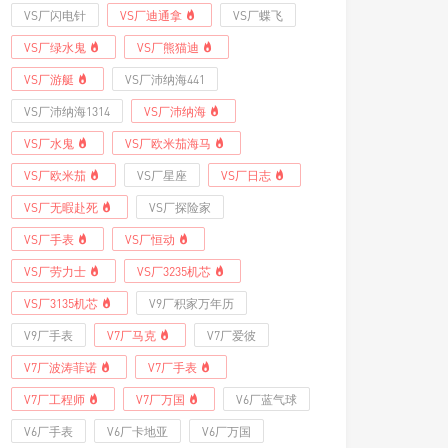
VS厂闪电针
VS厂迪通拿
VS厂蝶飞
VS厂绿水鬼
VS厂熊猫迪
VS厂游艇
VS厂沛纳海441
VS厂沛纳海1314
VS厂沛纳海
VS厂水鬼
VS厂欧米茄海马
VS厂欧米茄
VS厂星座
VS厂日志
VS厂无暇赴死
VS厂探险家
VS厂手表
VS厂恒动
VS厂劳力士
VS厂3235机芯
VS厂3135机芯
V9厂积家万年历
V9厂手表
V7厂马克
V7厂爱彼
V7厂波涛菲诺
V7厂手表
V7厂工程师
V7厂万国
V6厂蓝气球
V6厂手表
V6厂卡地亚
V6厂万国