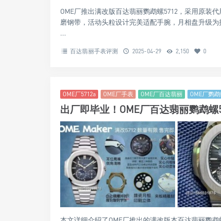
OME厂推出满改版百达翡丽鹦鹉螺5712，采用原装
磨钢带，活动头粒设计完美适配手腕，月相盘升级为搪
...
百达翡丽手表评测
2025-04-29
2,150
0
OME厂5712a
OME厂手表
OME厂百达翡丽
OME厂鹦鹉
出厂即毕业！OME厂百达翡丽鹦鹉螺5
本文详细介绍了OME厂推出的满改版本百达翡丽鹦鹉