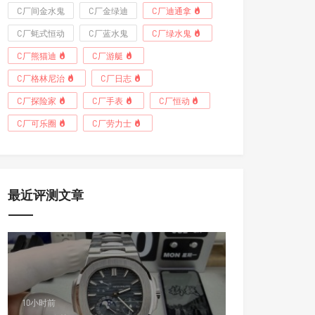
C厂间金水鬼
C厂金绿迪
C厂迪通拿
C厂蚝式恒动
C厂蓝水鬼
C厂绿水鬼
C厂熊猫迪
C厂游艇
C厂格林尼治
C厂日志
C厂探险家
C厂手表
C厂恒动
C厂可乐圈
C厂劳力士
最近评测文章
10小时前