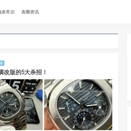
腕表常识
表圈资讯
螺
2满改版的5大杀招！