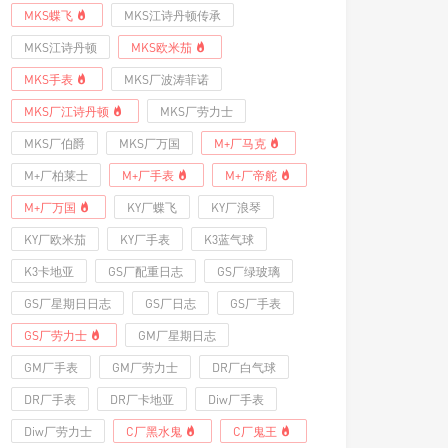
MKS蝶飞
MKS江诗丹顿传承
MKS江诗丹顿
MKS欧米茄
MKS手表
MKS厂波涛菲诺
MKS厂江诗丹顿
MKS厂劳力士
MKS厂伯爵
MKS厂万国
M+厂马克
M+厂柏莱士
M+厂手表
M+厂帝舵
M+厂万国
KY厂蝶飞
KY厂浪琴
KY厂欧米茄
KY厂手表
K3蓝气球
K3卡地亚
GS厂配重日志
GS厂绿玻璃
GS厂星期日日志
GS厂日志
GS厂手表
GS厂劳力士
GM厂星期日志
GM厂手表
GM厂劳力士
DR厂白气球
DR厂手表
DR厂卡地亚
Diw厂手表
Diw厂劳力士
C厂黑水鬼
C厂鬼王