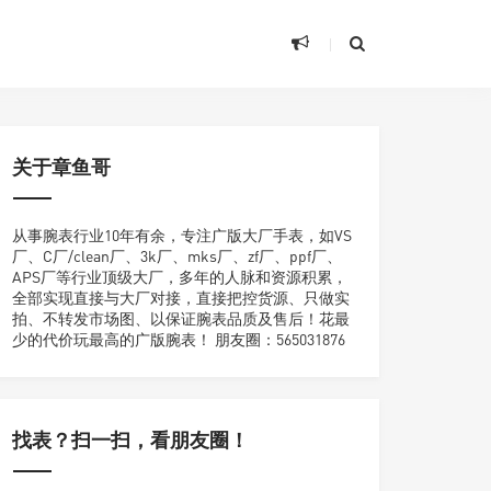
关于章鱼哥
从事腕表行业10年有余，专注广版大厂手表，如VS
厂、C厂/clean厂、3k厂、mks厂、zf厂、ppf厂、
APS厂等行业顶级大厂，多年的人脉和资源积累，
全部实现直接与大厂对接，直接把控货源、只做实
拍、不转发市场图、以保证腕表品质及售后！花最
少的代价玩最高的广版腕表！ 朋友圈：565031876
找表？扫一扫，看朋友圈！