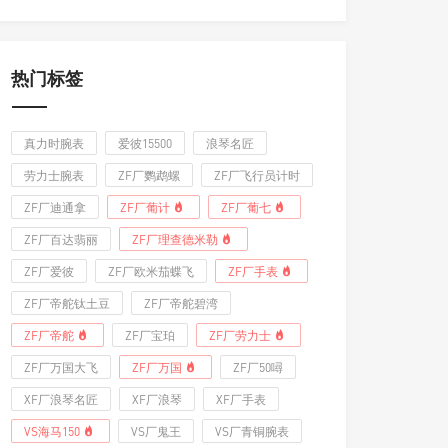
热门标签
真力时腕表
爱彼15500
浪琴名匠
劳力士腕表
ZF厂鹦鹉螺
ZF厂飞行员计时
ZF厂迪通拿
ZF厂葡计
ZF厂葡七
ZF厂百达翡丽
ZF厂理查德米勒
ZF厂爱彼
ZF厂欧米茄蝶飞
ZF厂手表
ZF厂帝舵钛土豆
ZF厂帝舵碧湾
ZF厂帝舵
ZF厂宝珀
ZF厂劳力士
ZF厂万国大飞
ZF厂万国
ZF厂50噚
XF厂浪琴名匠
XF厂浪琴
XF厂手表
VS海马150
VS厂鬼王
VS厂青铜腕表