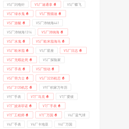
VS厂闪电针
VS厂迪通拿
VS厂蝶飞
VS厂绿水鬼
VS厂熊猫迪
VS厂游艇
VS厂沛纳海441
VS厂沛纳海1314
VS厂沛纳海
VS厂水鬼
VS厂欧米茄海马
VS厂欧米茄
VS厂星座
VS厂日志
VS厂无暇赴死
VS厂探险家
VS厂手表
VS厂恒动
VS厂劳力士
VS厂3235机芯
VS厂3135机芯
V9厂积家万年历
V9厂手表
V7厂马克
V7厂爱彼
V7厂波涛菲诺
V7厂手表
V7厂工程师
V7厂万国
V6厂蓝气球
V6厂手表
V6厂卡地亚
V6厂万国