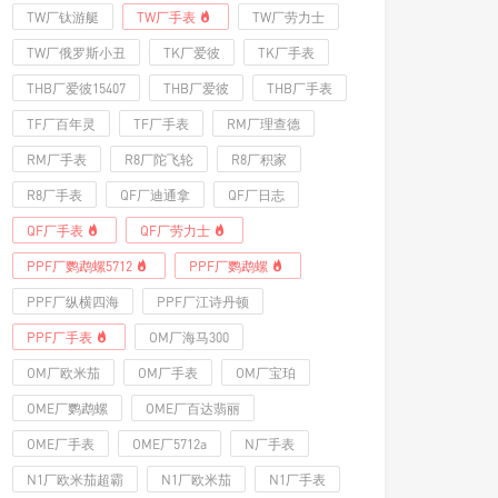
TW厂钛游艇
TW厂手表
TW厂劳力士
TW厂俄罗斯小丑
TK厂爱彼
TK厂手表
THB厂爱彼15407
THB厂爱彼
THB厂手表
TF厂百年灵
TF厂手表
RM厂理查德
RM厂手表
R8厂陀飞轮
R8厂积家
R8厂手表
QF厂迪通拿
QF厂日志
QF厂手表
QF厂劳力士
PPF厂鹦鹉螺5712
PPF厂鹦鹉螺
PPF厂纵横四海
PPF厂江诗丹顿
PPF厂手表
OM厂海马300
OM厂欧米茄
OM厂手表
OM厂宝珀
OME厂鹦鹉螺
OME厂百达翡丽
OME厂手表
OME厂5712a
N厂手表
N1厂欧米茄超霸
N1厂欧米茄
N1厂手表