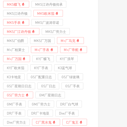
MKS蝶飞
MKS江诗丹顿传承
MKS江诗丹顿
MKS欧米茄
MKS手表
MKS厂波涛菲诺
MKS厂江诗丹顿
MKS厂劳力士
MKS厂伯爵
MKS厂万国
M+厂马克
M+厂柏莱士
M+厂手表
M+厂帝舵
M+厂万国
KY厂蝶飞
KY厂浪琴
KY厂欧米茄
KY厂手表
K3蓝气球
K3卡地亚
GS厂配重日志
GS厂绿玻璃
GS厂星期日日志
GS厂日志
GS厂手表
GS厂劳力士
GM厂星期日志
GM厂手表
GM厂劳力士
DR厂白气球
DR厂手表
DR厂卡地亚
Diw厂手表
Diw厂劳力士
C厂黑水鬼
C厂鬼王