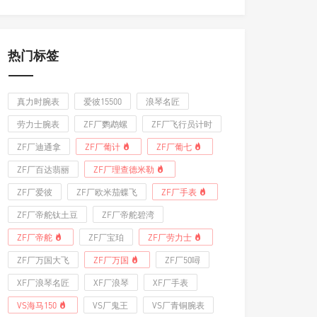
热门标签
真力时腕表
爱彼15500
浪琴名匠
劳力士腕表
ZF厂鹦鹉螺
ZF厂飞行员计时
ZF厂迪通拿
ZF厂葡计
ZF厂葡七
ZF厂百达翡丽
ZF厂理查德米勒
ZF厂爱彼
ZF厂欧米茄蝶飞
ZF厂手表
ZF厂帝舵钛土豆
ZF厂帝舵碧湾
ZF厂帝舵
ZF厂宝珀
ZF厂劳力士
ZF厂万国大飞
ZF厂万国
ZF厂50噚
XF厂浪琴名匠
XF厂浪琴
XF厂手表
VS海马150
VS厂鬼王
VS厂青铜腕表