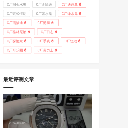
C厂间金水鬼
C厂金绿迪
C厂迪通拿
C厂蚝式恒动
C厂蓝水鬼
C厂绿水鬼
C厂熊猫迪
C厂游艇
C厂格林尼治
C厂日志
C厂探险家
C厂手表
C厂恒动
C厂可乐圈
C厂劳力士
最近评测文章
2026-08-06