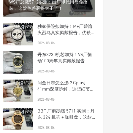
WS厂总裁5712实测：出厂即代用盘免改
装，这款色差调得太正了！
独家保险扣加持！M+厂碧湾
火烈鸟真实佩戴报告，优缺点
一次说清楚
2026-08-06
丹东3230机芯加持！VS厂恒
动100周年真实佩戴报告，优
缺点一次说清楚
2026-08-06
间金日志怎么选？Cplus厂
41mm深度拆解，这些细节商
家不敢说
2026-08-06
BBF 厂鹦鹉螺 5711 实测：丹
东 324 机芯 + 咖啡盘，这款
复刻钢王太优雅了！
2026-08-06