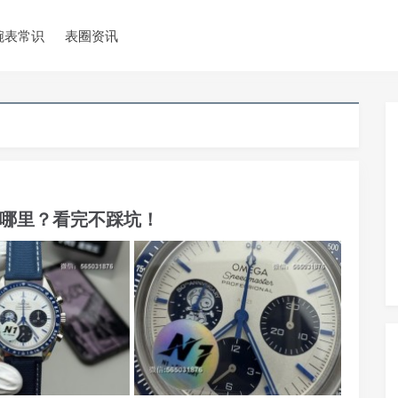
腕表常识
表圈资讯
在哪里？看完不踩坑！