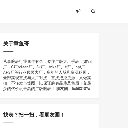
关于章鱼哥
从事腕表行业10年有余，专注广版大厂手表，如VS
厂、C厂/clean厂、3k厂、mks厂、zf厂、ppf厂、
APS厂等行业顶级大厂，多年的人脉和资源积累，
全部实现直接与大厂对接，直接把控货源、只做实
拍、不转发市场图、以保证腕表品质及售后！花最
少的代价玩最高的广版腕表！ 朋友圈：565031876
找表？扫一扫，看朋友圈！