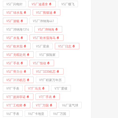
VS厂闪电针
VS厂迪通拿
VS厂蝶飞
VS厂绿水鬼
VS厂熊猫迪
VS厂游艇
VS厂沛纳海441
VS厂沛纳海1314
VS厂沛纳海
VS厂水鬼
VS厂欧米茄海马
VS厂欧米茄
VS厂星座
VS厂日志
VS厂无暇赴死
VS厂探险家
VS厂手表
VS厂恒动
VS厂劳力士
VS厂3235机芯
VS厂3135机芯
V9厂积家万年历
V9厂手表
V7厂马克
V7厂爱彼
V7厂波涛菲诺
V7厂手表
V7厂工程师
V7厂万国
V6厂蓝气球
V6厂手表
V6厂卡地亚
V6厂万国