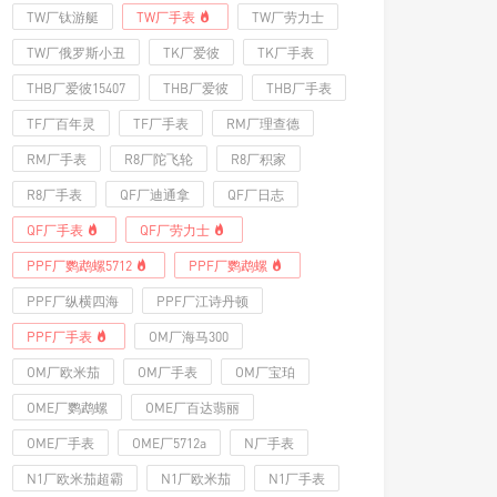
TW厂钛游艇
TW厂手表
TW厂劳力士
TW厂俄罗斯小丑
TK厂爱彼
TK厂手表
THB厂爱彼15407
THB厂爱彼
THB厂手表
TF厂百年灵
TF厂手表
RM厂理查德
RM厂手表
R8厂陀飞轮
R8厂积家
R8厂手表
QF厂迪通拿
QF厂日志
QF厂手表
QF厂劳力士
PPF厂鹦鹉螺5712
PPF厂鹦鹉螺
PPF厂纵横四海
PPF厂江诗丹顿
PPF厂手表
OM厂海马300
OM厂欧米茄
OM厂手表
OM厂宝珀
OME厂鹦鹉螺
OME厂百达翡丽
OME厂手表
OME厂5712a
N厂手表
N1厂欧米茄超霸
N1厂欧米茄
N1厂手表