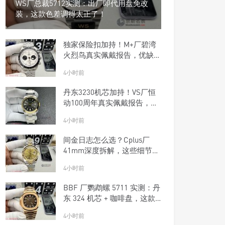
WS厂总裁5712实测：出厂即代用盘免改
装，这款色差调得太正了！
独家保险扣加持！M+厂碧湾
火烈鸟真实佩戴报告，优缺点
一次说清楚
4小时前
丹东3230机芯加持！VS厂恒
动100周年真实佩戴报告，优
缺点一次说清楚
4小时前
间金日志怎么选？Cplus厂
41mm深度拆解，这些细节商
家不敢说
4小时前
BBF 厂鹦鹉螺 5711 实测：丹
东 324 机芯 + 咖啡盘，这款
复刻钢王太优雅了！
4小时前