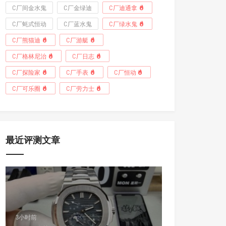
C厂间金水鬼
C厂金绿迪
C厂迪通拿
C厂蚝式恒动
C厂蓝水鬼
C厂绿水鬼
C厂熊猫迪
C厂游艇
C厂格林尼治
C厂日志
C厂探险家
C厂手表
C厂恒动
C厂可乐圈
C厂劳力士
最近评测文章
3小时前