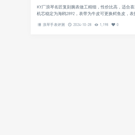
KY厂浪琴名匠复刻腕表做工精细，性价比高，适合
机芯稳定为海鸥2892，表带为牛皮可更换鳄鱼皮，表
浪琴手表评测
2024-10-28
1,198
0