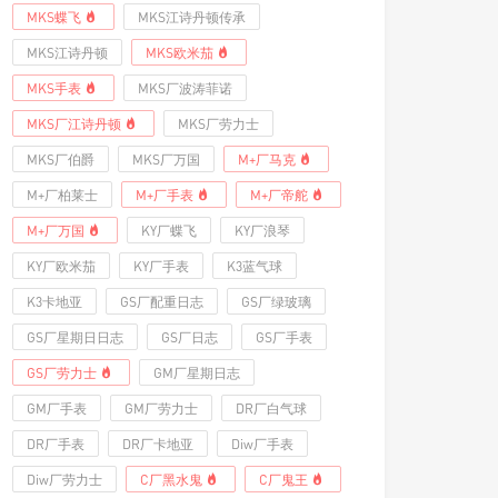
MKS蝶飞
MKS江诗丹顿传承
MKS江诗丹顿
MKS欧米茄
MKS手表
MKS厂波涛菲诺
MKS厂江诗丹顿
MKS厂劳力士
MKS厂伯爵
MKS厂万国
M+厂马克
M+厂柏莱士
M+厂手表
M+厂帝舵
M+厂万国
KY厂蝶飞
KY厂浪琴
KY厂欧米茄
KY厂手表
K3蓝气球
K3卡地亚
GS厂配重日志
GS厂绿玻璃
GS厂星期日日志
GS厂日志
GS厂手表
GS厂劳力士
GM厂星期日志
GM厂手表
GM厂劳力士
DR厂白气球
DR厂手表
DR厂卡地亚
Diw厂手表
Diw厂劳力士
C厂黑水鬼
C厂鬼王