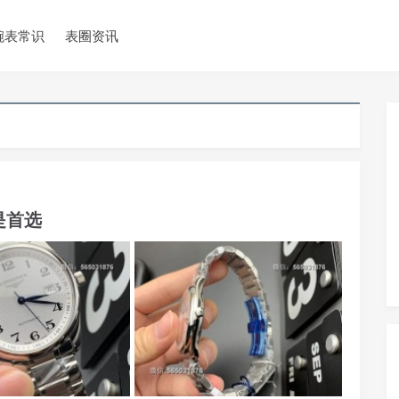
腕表常识
表圈资讯
是首选