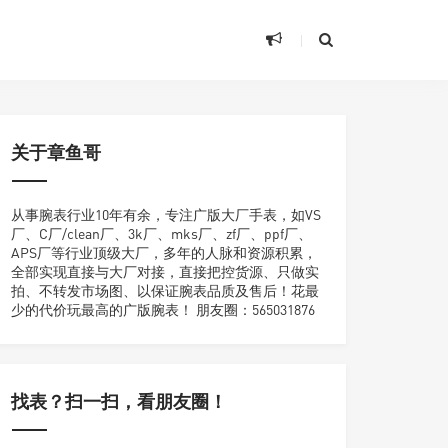
关于章鱼哥
从事腕表行业10年有余，专注广版大厂手表，如VS
厂、C厂/clean厂、3k厂、mks厂、zf厂、ppf厂、
APS厂等行业顶级大厂，多年的人脉和资源积累，
全部实现直接与大厂对接，直接把控货源、只做实
拍、不转发市场图、以保证腕表品质及售后！花最
少的代价玩最高的广版腕表！ 朋友圈：565031876
找表？扫一扫，看朋友圈！