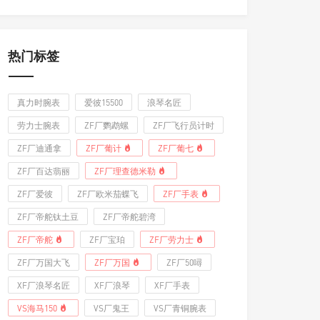
热门标签
真力时腕表
爱彼15500
浪琴名匠
劳力士腕表
ZF厂鹦鹉螺
ZF厂飞行员计时
ZF厂迪通拿
ZF厂葡计
ZF厂葡七
ZF厂百达翡丽
ZF厂理查德米勒
ZF厂爱彼
ZF厂欧米茄蝶飞
ZF厂手表
ZF厂帝舵钛土豆
ZF厂帝舵碧湾
ZF厂帝舵
ZF厂宝珀
ZF厂劳力士
ZF厂万国大飞
ZF厂万国
ZF厂50噚
XF厂浪琴名匠
XF厂浪琴
XF厂手表
VS海马150
VS厂鬼王
VS厂青铜腕表