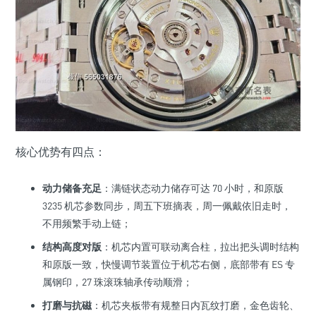
核心优势有四点：
动力储备充足
：满链状态动力储存可达 70 小时，和原版
3235 机芯参数同步，周五下班摘表，周一佩戴依旧走时，
不用频繁手动上链；
结构高度对版
：机芯内置可联动离合柱，拉出把头调时结构
和原版一致，快慢调节装置位于机芯右侧，底部带有 ES 专
属钢印，27 珠滚珠轴承传动顺滑；
打磨与抗磁
：机芯夹板带有规整日内瓦纹打磨，金色齿轮、