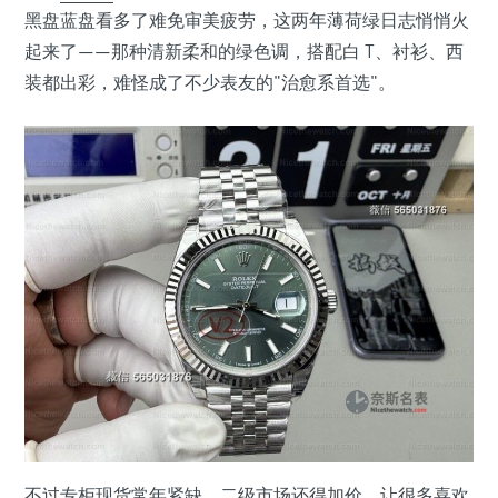
黑盘蓝盘看多了难免审美疲劳，这两年薄荷绿日志悄悄火
起来了——那种清新柔和的绿色调，搭配白 T、衬衫、西
装都出彩，难怪成了不少表友的"治愈系首选"。
不过专柜现货常年紧缺，二级市场还得加价，让很多喜欢