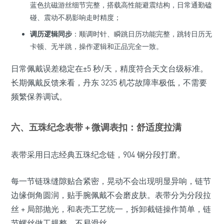
蓝色抗磁游丝细节完整，搭载高性能避震结构，日常通勤磕
碰、震动不易影响走时精度；
调历逻辑同步
：顺调时针、瞬跳日历功能完整，跳转日历无
卡顿、无半跳，操作逻辑和正品完全一致。
日常佩戴误差稳定在±5 秒/天，精度符合天文台级标准。
长期佩戴反馈来看，丹东 3235 机芯故障率极低，不需要
频繁保养调试。
六、五珠纪念表带 + 微调表扣：舒适度拉满
表带采用日志经典五珠纪念链，904 钢分段打磨。
每一节链珠缝隙贴合紧密，晃动不会出现明显异响，链节
边缘倒角圆润，贴手腕佩戴不会磨皮肤。表带分为分段拉
丝 + 局部抛光，和表壳工艺统一，拆卸截链操作简单，链
节螺丝做工规整，不易滑丝。