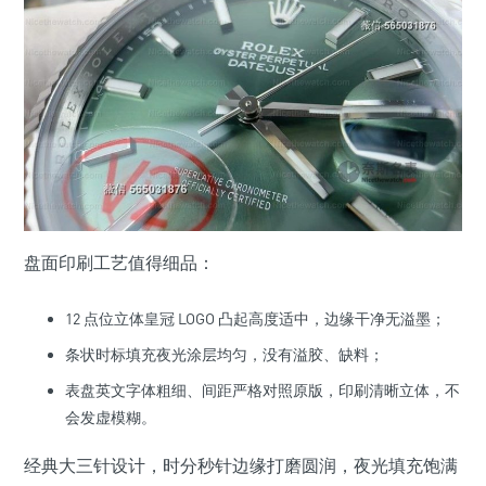
盘面印刷工艺值得细品：
12 点位立体皇冠 LOGO 凸起高度适中，边缘干净无溢墨；
条状时标填充夜光涂层均匀，没有溢胶、缺料；
表盘英文字体粗细、间距严格对照原版，印刷清晰立体，不
会发虚模糊。
经典大三针设计，时分秒针边缘打磨圆润，夜光填充饱满