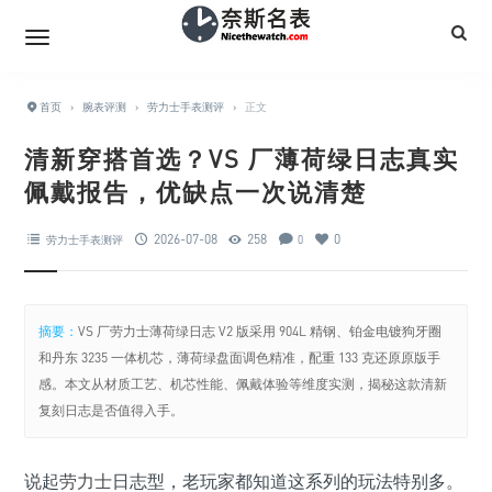
首页
›
腕表评测
›
劳力士手表测评
›
正文
清新穿搭首选？VS 厂薄荷绿日志真实
佩戴报告，优缺点一次说清楚
2026-07-08
258
0
劳力士手表测评
0
摘要：
VS 厂劳力士薄荷绿日志 V2 版采用 904L 精钢、铂金电镀狗牙圈
和丹东 3235 一体机芯，薄荷绿盘面调色精准，配重 133 克还原原版手
感。本文从材质工艺、机芯性能、佩戴体验等维度实测，揭秘这款清新
复刻日志是否值得入手。
说起
劳力士
日志型，老玩家都知道这系列的玩法特别多。