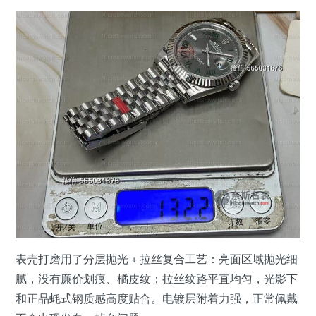
表壳打磨用了分层抛光 + 拉丝复合工艺：亮面区域抛光细
腻，没有廉价划痕、橘皮纹；拉丝纹路平直均匀，光影下
和正品蚝式钢质感高度贴合。电镀层附着力强，正常佩戴