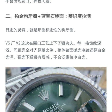
不会出现发白、掉色问题。
二、铂金狗牙圈 + 蓝宝石镜面：辨识度拉满
日志的灵魂，就是那圈标志性的狗牙圈。
VS 厂 V2 这次在圈口工艺上下了狠功夫。每一格齿纹深
浅、间距完全对齐原版比例，整体镜面抛光电镀还原白金
光泽。强光下通透有质感，不会泛廉价冷白光。