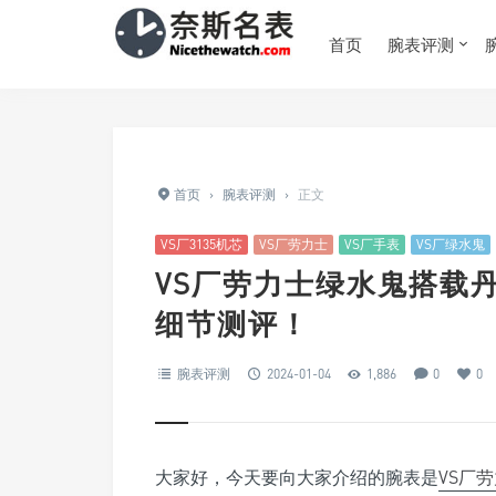
首页
腕表评测
首页
›
腕表评测
›
正文
VS厂3135机芯
VS厂劳力士
VS厂手表
VS厂绿水鬼
VS厂劳力士绿水鬼搭载丹
细节测评！
腕表评测
2024-01-04
1,886
0
0
大家好，今天要向大家介绍的腕表是
VS厂