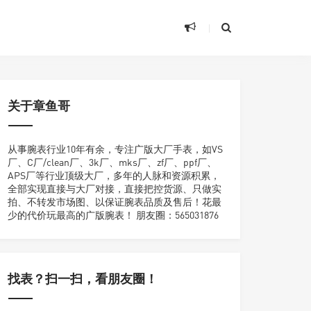
关于章鱼哥
从事腕表行业10年有余，专注广版大厂手表，如VS
厂、C厂/clean厂、3k厂、mks厂、zf厂、ppf厂、
APS厂等行业顶级大厂，多年的人脉和资源积累，
全部实现直接与大厂对接，直接把控货源、只做实
拍、不转发市场图、以保证腕表品质及售后！花最
少的代价玩最高的广版腕表！ 朋友圈：565031876
找表？扫一扫，看朋友圈！