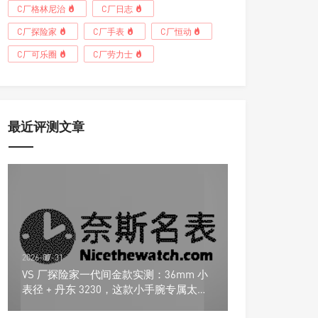
C厂格林尼治
C厂日志
C厂探险家
C厂手表
C厂恒动
C厂可乐圈
C厂劳力士
最近评测文章
2026-07-31
VS 厂探险家一代间金款实测：36mm 小
表径 + 丹东 3230，这款小手腕专属太友
好了！