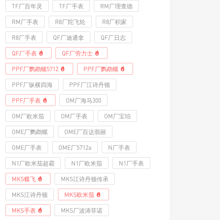
TF厂百年灵
TF厂手表
RM厂理查德
RM厂手表
R8厂陀飞轮
R8厂积家
R8厂手表
QF厂迪通拿
QF厂日志
QF厂手表
QF厂劳力士
PPF厂鹦鹉螺5712
PPF厂鹦鹉螺
PPF厂纵横四海
PPF厂江诗丹顿
PPF厂手表
OM厂海马300
OM厂欧米茄
OM厂手表
OM厂宝珀
OME厂鹦鹉螺
OME厂百达翡丽
OME厂手表
OME厂5712a
N厂手表
N1厂欧米茄超霸
N1厂欧米茄
N1厂手表
MKS蝶飞
MKS江诗丹顿传承
MKS江诗丹顿
MKS欧米茄
MKS手表
MKS厂波涛菲诺