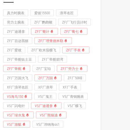
真力时腕表
爱彼15500
浪琴名匠
劳力士腕表
ZF厂鹦鹉螺
ZF厂飞行员计时
ZF厂迪通拿
ZF厂葡计
ZF厂葡七
ZF厂百达翡丽
ZF厂理查德米勒
ZF厂爱彼
ZF厂欧米茄蝶飞
ZF厂手表
ZF厂帝舵钛土豆
ZF厂帝舵碧湾
ZF厂帝舵
ZF厂宝珀
ZF厂劳力士
ZF厂万国大飞
ZF厂万国
ZF厂50噚
XF厂浪琴名匠
XF厂浪琴
XF厂手表
VS海马150
VS厂鬼王
VS厂青铜腕表
VS厂闪电针
VS厂迪通拿
VS厂蝶飞
VS厂绿水鬼
VS厂熊猫迪
VS厂游艇
VS厂沛纳海441