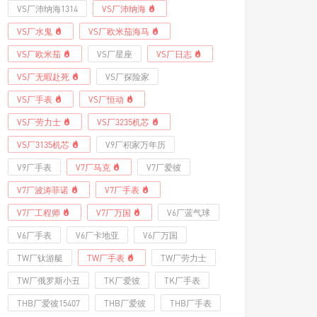
VS厂沛纳海1314
VS厂沛纳海
VS厂水鬼
VS厂欧米茄海马
VS厂欧米茄
VS厂星座
VS厂日志
VS厂无暇赴死
VS厂探险家
VS厂手表
VS厂恒动
VS厂劳力士
VS厂3235机芯
VS厂3135机芯
V9厂积家万年历
V9厂手表
V7厂马克
V7厂爱彼
V7厂波涛菲诺
V7厂手表
V7厂工程师
V7厂万国
V6厂蓝气球
V6厂手表
V6厂卡地亚
V6厂万国
TW厂钛游艇
TW厂手表
TW厂劳力士
TW厂俄罗斯小丑
TK厂爱彼
TK厂手表
THB厂爱彼15407
THB厂爱彼
THB厂手表