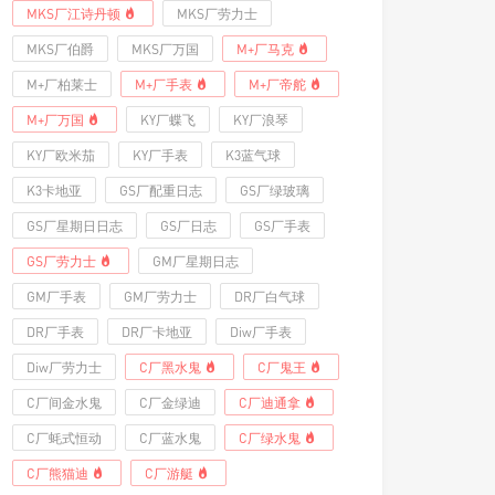
MKS厂江诗丹顿
MKS厂劳力士
MKS厂伯爵
MKS厂万国
M+厂马克
M+厂柏莱士
M+厂手表
M+厂帝舵
M+厂万国
KY厂蝶飞
KY厂浪琴
KY厂欧米茄
KY厂手表
K3蓝气球
K3卡地亚
GS厂配重日志
GS厂绿玻璃
GS厂星期日日志
GS厂日志
GS厂手表
GS厂劳力士
GM厂星期日志
GM厂手表
GM厂劳力士
DR厂白气球
DR厂手表
DR厂卡地亚
Diw厂手表
Diw厂劳力士
C厂黑水鬼
C厂鬼王
C厂间金水鬼
C厂金绿迪
C厂迪通拿
C厂蚝式恒动
C厂蓝水鬼
C厂绿水鬼
C厂熊猫迪
C厂游艇