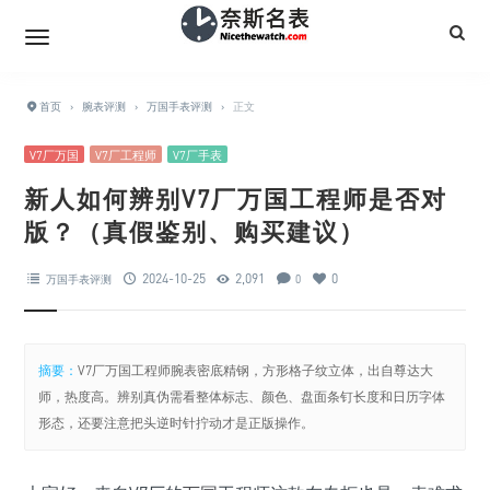
首页
›
腕表评测
›
万国手表评测
›
正文
V7厂万国
V7厂工程师
V7厂手表
新人如何辨别V7厂万国工程师是否对
版？（真假鉴别、购买建议）
2024-10-25
2,091
0
万国手表评测
0
摘要：
V7厂万国工程师腕表密底精钢，方形格子纹立体，出自尊达大
师，热度高。辨别真伪需看整体标志、颜色、盘面条钉长度和日历字体
形态，还要注意把头逆时针拧动才是正版操作。