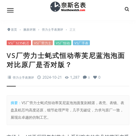
首页
›
腕表评测
›
劳力士手表测评
›
正文
VS厂3235机芯
VS厂劳力士
VS厂恒动
VS厂手表
VS厂劳力士蚝式恒动蒂芙尼蓝泡泡面
对比原厂是否对版？
2024-10-21
1,287
0
劳力士手表测评
0
摘要：
VS厂劳力士蚝式恒动蒂芙尼蓝泡泡面复刻精湛，表壳、表镜、表
盘及机芯均高度还原，细节处理严苛，几乎无破绽，力求与原厂一致，
展现出卓越的仿制工艺。