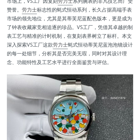
市场上，VS工厂因复刻
劳力士
系列腕表的非凡技艺而广受
赞誉。
劳力士
标志性的蚝式恒动系列，长久占据高端手表
市场的领先地位，尤其是其蒂芙尼蓝配色版本，更是成为
了钟表收藏家竞相追逐的珍品。VS工厂，凭借其卓越的制
表工艺与精准的计时机制，在复刻表界树立了标杆。本文
深入探索VS工厂这款
劳力士
蚝式恒动蒂芙尼蓝泡泡镜设计
的每一处细节，分析其是否完美无瑕，同时对其设计理
念、功能特性及工艺水平进行全面鉴赏与评估。