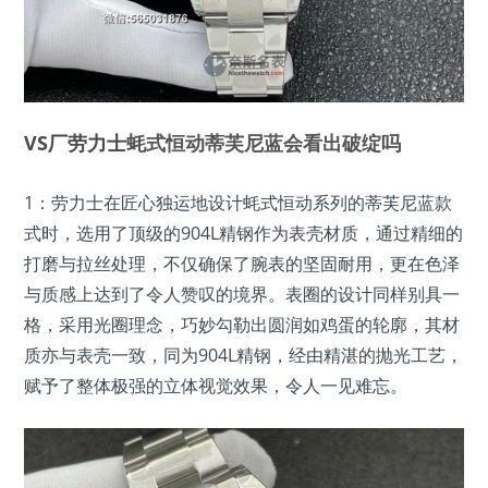
VS厂劳力士
蚝式恒动蒂芙尼蓝会看出破绽吗
1：劳力士在匠心独运地设计蚝式恒动系列的蒂芙尼蓝款
式时，选用了顶级的904L精钢作为表壳材质，通过精细的
打磨与拉丝处理，不仅确保了腕表的坚固耐用，更在色泽
与质感上达到了令人赞叹的境界。表圈的设计同样别具一
格，采用光圈理念，巧妙勾勒出圆润如鸡蛋的轮廓，其材
质亦与表壳一致，同为904L精钢，经由精湛的抛光工艺，
赋予了整体极强的立体视觉效果，令人一见难忘。