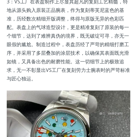
3：VS工厂在表盘制作上尽显其超凡的复刻工艺精髓，特
地从源头购入原装正品腕表，作为复刻蒂芙尼蓝色的基
准，历经数次精细开版调整，终得与原版无异的色彩匹
配。表盘上的气球造型设计，更是精准复刻了原装的每一
个细节，达到了难辨真伪的境界，既无破绽可寻，亦无一
眼假的尴尬。制造过程中，表盘历经了严苛的精细打磨工
序，并采用了多层叠加的涂层技术，以确保其表面既光滑
如镜，又具备出色的耐磨性能。这一切细节上的极致追
求，无一不彰显出VS工厂在复刻劳力士腕表时的严苛标准
与匠心独运。