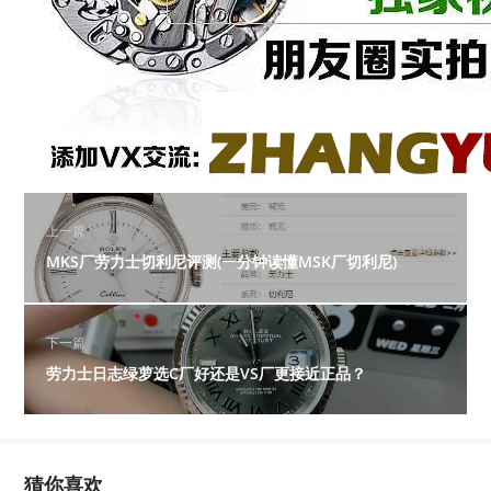
上一篇
MKS厂劳力士切利尼评测(一分钟读懂MSK厂切利尼)
下一篇
劳力士日志绿萝选C厂好还是VS厂更接近正品？
猜你喜欢