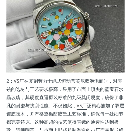
2：
VS厂
在复刻劳力士蚝式恒动蒂芙尼蓝泡泡面时，对表
镜的选材与工艺要求极高，采用了市面上顶尖的蓝宝石水
晶玻璃，其硬度直逼原装标准的九级莫氏硬度，确保了非
凡的耐磨与抗刮性能。不仅如此，
VS厂
还精心施加了双层
镀膜技术，并严格遵循防眩晕工艺标准，确保每一处细节
都完美还原。这种高超的技艺使得表镜的通透性达到极
致，清晰明亮，与市面上那些粗制滥造的小厂产品形成鲜