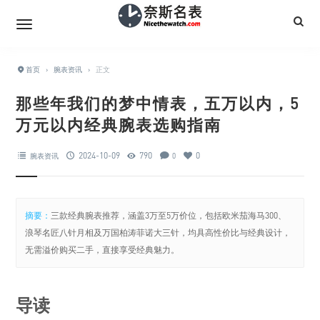
首页
›
腕表资讯
›
正文
那些年我们的梦中情表，五万以内，5
万元以内经典腕表选购指南
2024-10-09
790
0
腕表资讯
0
摘要：
三款经典腕表推荐，涵盖3万至5万价位，包括欧米茄海马300、
浪琴名匠八针月相及万国柏涛菲诺大三针，均具高性价比与经典设计，
无需溢价购买二手，直接享受经典魅力。
导读