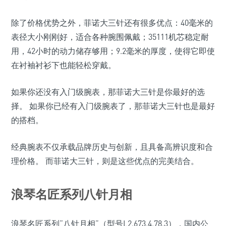
除了价格优势之外，菲诺大三针还有很多优点：40毫米的
表径大小刚刚好，适合各种腕围佩戴；35111机芯稳定耐
用，42小时的动力储存够用；9.2毫米的厚度，使得它即使
在衬袖衬衫下也能轻松穿戴。
如果你还没有入门级腕表，那菲诺大三针是你最好的选
择。 如果你已经有入门级腕表了，那菲诺大三针也是最好
的搭档。
经典腕表不仅承载品牌历史与创新，且具备高辨识度和合
理价格。 而菲诺大三针，则是这些优点的完美结合。
浪琴名匠系列八针月相
浪琴名匠系列“八针月相”（型号L2.673.4.78.3），国内公