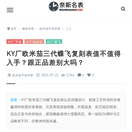
首页
›
腕表评测
›
欧米茄手表评测
›
正文
KY厂手表
KY厂欧米茄
KY厂蝶飞
KY厂欧米茄三代蝶飞复刻表值不值得
入手？跟正品差别大吗？
2024-07-22
2,964
0
欧米茄手表评测
0
摘要：
KY厂欧米茄三代蝶飞复刻表以其优雅设计、精湛工艺和亲民价格
赢得钟表爱好者青睐。完美再现原版精髓，外观逼真，机芯稳定精准。
适合正装与休闲场合，展现佩戴者绅士儒雅风范。唯一缺陷为调时与正
品略有不同，但整体性能卓越。