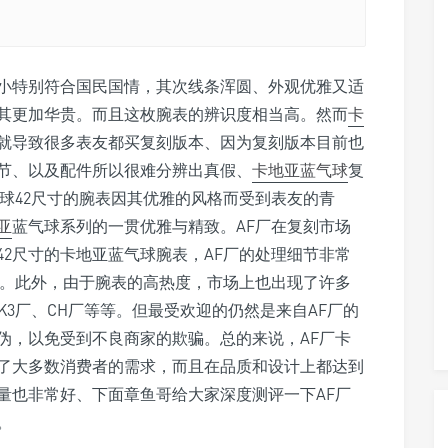
小特别符合国民国情，其次线条浑圆、外观优雅又适
其更加华贵。而且这枚腕表的辨识度相当高。然而
卡
就导致很多表友都买复刻版本、因为复刻版本目前也
节、以及配件所以很难分辨出真假、
卡地亚蓝气球
复
球42尺寸的腕表因其优雅的风格而受到表友的青
亚
蓝气球系列的一贯优雅与精致。AF厂在复刻市场
2尺寸的卡地亚蓝气球腕表，AF厂的处理细节非常
。此外，由于腕表的高热度，市场上也出现了许多
K3厂、CH厂等等。但最受欢迎的仍然是来自AF厂的
伪，以免受到不良商家的欺骗。总的来说，AF厂卡
足了大多数消费者的需求，而且在品质和设计上都达到
量也非常好、下面章鱼哥给大家深度测评一下AF厂
。