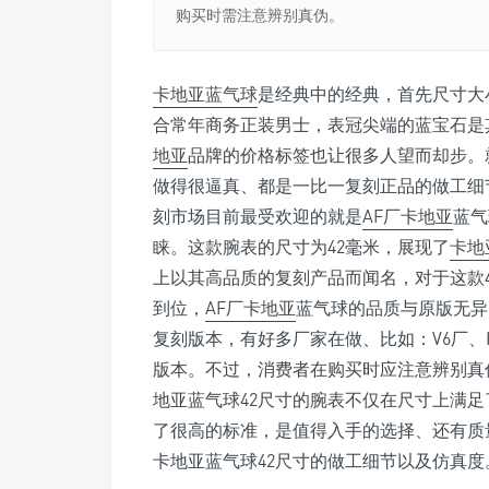
购买时需注意辨别真伪。
卡地亚蓝气球
是经典中的经典，首先尺寸大
合常年商务正装男士，表冠尖端的蓝宝石是
地亚
品牌的价格标签也让很多人望而却步。
做得很逼真、都是一比一复刻正品的做工细
刻市场目前最受欢迎的就是
AF厂卡地亚
蓝气
睐。这款腕表的尺寸为42毫米，展现了
卡地
上以其高品质的复刻产品而闻名，对于这款4
到位，
AF厂卡地亚
蓝气球的品质与原版无异
复刻版本，有好多厂家在做、比如：V6厂、
版本。不过，消费者在购买时应注意辨别真
地亚蓝气球42尺寸的腕表不仅在尺寸上满
了很高的标准，是值得入手的选择、还有质
卡地亚蓝气球42尺寸的做工细节以及仿真度