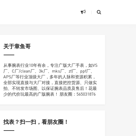
关于章鱼哥
从事腕表行业10年有余，专注广版大厂手表，如VS
厂、C厂/clean厂、3k厂、mks厂、zf厂、ppf厂、
APS厂等行业顶级大厂，多年的人脉和资源积累，
全部实现直接与大厂对接，直接把控货源、只做实
拍、不转发市场图、以保证腕表品质及售后！花最
少的代价玩最高的广版腕表！ 朋友圈：565031876
找表？扫一扫，看朋友圈！