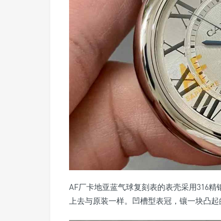
AF厂卡地亚蓝气球复刻表的表壳采用316
上去与原装一样。凹槽型表冠，镶一块凸起