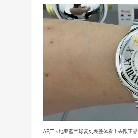
AF厂卡地亚蓝气球复刻表整体看上去跟正品