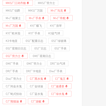
MKS厂江诗丹顿
MKS厂劳力士
MKS厂伯爵
MKS厂万国
M+厂马克
M+厂柏莱士
M+厂手表
M+厂帝舵
M+厂万国
KY厂蝶飞
KY厂浪琴
KY厂欧米茄
KY厂手表
K3蓝气球
K3卡地亚
GS厂配重日志
GS厂绿玻璃
GS厂星期日日志
GS厂日志
GS厂手表
GS厂劳力士
GM厂星期日志
GM厂手表
GM厂劳力士
DR厂白气球
DR厂手表
DR厂卡地亚
Diw厂手表
Diw厂劳力士
C厂黑水鬼
C厂鬼王
C厂间金水鬼
C厂金绿迪
C厂迪通拿
C厂蚝式恒动
C厂蓝水鬼
C厂绿水鬼
C厂熊猫迪
C厂游艇