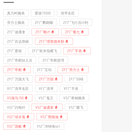
真力时腕表
爱彼15500
浪琴名匠
劳力士腕表
ZF厂鹦鹉螺
ZF厂飞行员计时
ZF厂迪通拿
ZF厂葡计
ZF厂葡七
ZF厂百达翡丽
ZF厂理查德米勒
ZF厂爱彼
ZF厂欧米茄蝶飞
ZF厂手表
ZF厂帝舵钛土豆
ZF厂帝舵碧湾
ZF厂帝舵
ZF厂宝珀
ZF厂劳力士
ZF厂万国大飞
ZF厂万国
ZF厂50噚
XF厂浪琴名匠
XF厂浪琴
XF厂手表
VS海马150
VS厂鬼王
VS厂青铜腕表
VS厂闪电针
VS厂迪通拿
VS厂蝶飞
VS厂绿水鬼
VS厂熊猫迪
VS厂游艇
VS厂沛纳海441