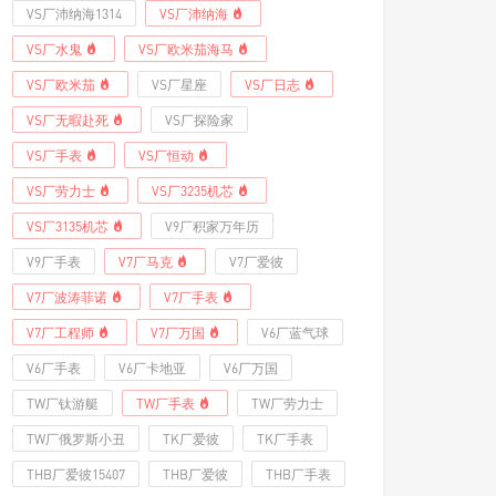
VS厂沛纳海1314
VS厂沛纳海
VS厂水鬼
VS厂欧米茄海马
VS厂欧米茄
VS厂星座
VS厂日志
VS厂无暇赴死
VS厂探险家
VS厂手表
VS厂恒动
VS厂劳力士
VS厂3235机芯
VS厂3135机芯
V9厂积家万年历
V9厂手表
V7厂马克
V7厂爱彼
V7厂波涛菲诺
V7厂手表
V7厂工程师
V7厂万国
V6厂蓝气球
V6厂手表
V6厂卡地亚
V6厂万国
TW厂钛游艇
TW厂手表
TW厂劳力士
TW厂俄罗斯小丑
TK厂爱彼
TK厂手表
THB厂爱彼15407
THB厂爱彼
THB厂手表