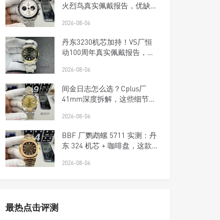
火烈鸟真实佩戴报告，优缺点
一次说清楚
2026-08-06
丹东3230机芯加持！VS厂恒
动100周年真实佩戴报告，优
缺点一次说清楚
2026-08-06
间金日志怎么选？Cplus厂
41mm深度拆解，这些细节商
家不敢说
2026-08-06
BBF 厂鹦鹉螺 5711 实测：丹
东 324 机芯 + 咖啡盘，这款
复刻钢王太优雅了！
2026-08-06
最热点击评测