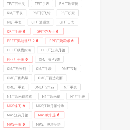
TF厂百年灵
TF厂手表
RM厂理查德
RM厂手表
R8厂陀飞轮
R8厂积家
R8厂手表
QF厂迪通拿
QF厂日志
QF厂手表
QF厂劳力士
PPF厂鹦鹉螺5712
PPF厂鹦鹉螺
PPF厂纵横四海
PPF厂江诗丹顿
PPF厂手表
OM厂海马300
OM厂欧米茄
OM厂手表
OM厂宝珀
OME厂鹦鹉螺
OME厂百达翡丽
OME厂手表
OME厂5712a
N厂手表
N1厂欧米茄超霸
N1厂欧米茄
N1厂手表
MKS蝶飞
MKS江诗丹顿传承
MKS江诗丹顿
MKS欧米茄
MKS手表
MKS厂波涛菲诺