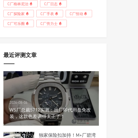
C厂格林尼治
C厂日志
C厂探险家
C厂手表
C厂恒动
C厂可乐圈
C厂劳力士
最近评测文章
2026-08-06
WS厂总裁5712实测：出厂即代用盘免改
装，这款色差调得太正了！
独家保险扣加持！M+厂碧湾