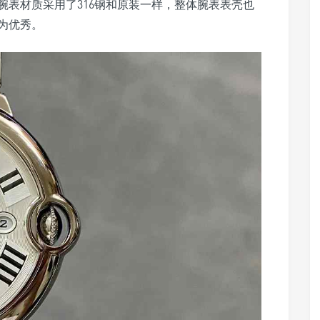
腕表材质采用了316钢和原装一样，整体腕表表壳也
为优秀。