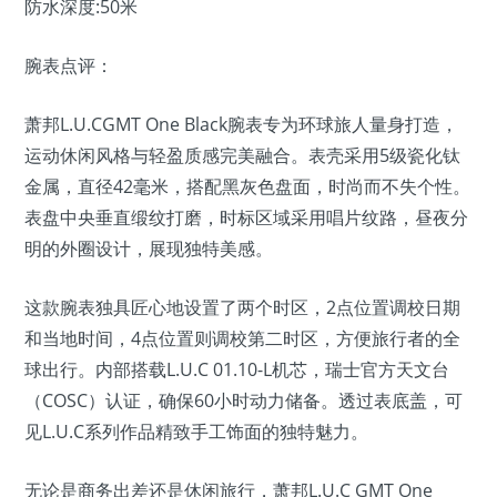
防水深度:50米
腕表点评：
萧邦L.U.CGMT One Black腕表专为环球旅人量身打造，
运动休闲风格与轻盈质感完美融合。表壳采用5级瓷化钛
金属，直径42毫米，搭配黑灰色盘面，时尚而不失个性。
表盘中央垂直缎纹打磨，时标区域采用唱片纹路，昼夜分
明的外圈设计，展现独特美感。
这款腕表独具匠心地设置了两个时区，2点位置调校日期
和当地时间，4点位置则调校第二时区，方便旅行者的全
球出行。内部搭载L.U.C 01.10-L机芯，瑞士官方天文台
（COSC）认证，确保60小时动力储备。透过表底盖，可
见L.U.C系列作品精致手工饰面的独特魅力。
无论是商务出差还是休闲旅行，萧邦L.U.C GMT One