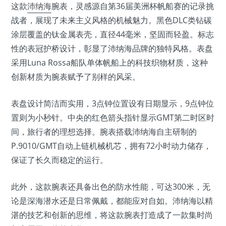
这款
沛纳海
腕表，灵感源自第36届美洲杯帆船赛的记录挑
战者，展现了未来主义风格的机械魅力。黑色DLC类钻碳
涂层覆盖的钛金属表壳，直径44毫米，坚固而轻盈。标志
性的表冠护桥设计，彰显了沛纳海品牌的独特风格。表盘
采用Luna Rossa船队单体帆船上的科技织物材质，这种
创新材质为腕表赋予了别样的风采。
表盘设计简洁而实用，3点钟位置设有日期显示，9点钟位
置则为小秒针。中央的红色箭头指针显示GMT第二时区时
间，旅行者的理想选择。腕表搭载沛纳海自主研制的
P.9010/GMT自动上链机械机芯，拥有72小时动力储存，
保证了长久而稳定的运行。
此外，这款腕表还具备出色的防水性能，可达300米，无
论是深海潜水还是日常佩戴，都能应对自如。沛纳海以精
湛的技艺和创新的思维，将这款腕表打造成了一款集时尚