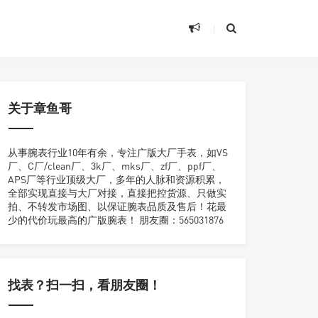
关于章鱼哥
从事腕表行业10年有余，专注广版大厂手表，如VS
厂、C厂/clean厂、3k厂、mks厂、zf厂、ppf厂、
APS厂等行业顶级大厂，多年的人脉和资源积累，
全部实现直接与大厂对接，直接把控货源、只做实
拍、不转发市场图、以保证腕表品质及售后！花最
少的代价玩最高的广版腕表！ 朋友圈：565031876
找表？扫一扫，看朋友圈！