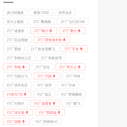
真力时腕表
爱彼15500
浪琴名匠
劳力士腕表
ZF厂鹦鹉螺
ZF厂飞行员计时
ZF厂迪通拿
ZF厂葡计
ZF厂葡七
ZF厂百达翡丽
ZF厂理查德米勒
ZF厂爱彼
ZF厂欧米茄蝶飞
ZF厂手表
ZF厂帝舵钛土豆
ZF厂帝舵碧湾
ZF厂帝舵
ZF厂宝珀
ZF厂劳力士
ZF厂万国大飞
ZF厂万国
ZF厂50噚
XF厂浪琴名匠
XF厂浪琴
XF厂手表
VS海马150
VS厂鬼王
VS厂青铜腕表
VS厂闪电针
VS厂迪通拿
VS厂蝶飞
VS厂绿水鬼
VS厂熊猫迪
VS厂游艇
VS厂沛纳海441