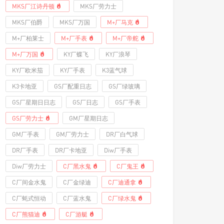
MKS厂江诗丹顿
MKS厂劳力士
MKS厂伯爵
MKS厂万国
M+厂马克
M+厂柏莱士
M+厂手表
M+厂帝舵
M+厂万国
KY厂蝶飞
KY厂浪琴
KY厂欧米茄
KY厂手表
K3蓝气球
K3卡地亚
GS厂配重日志
GS厂绿玻璃
GS厂星期日日志
GS厂日志
GS厂手表
GS厂劳力士
GM厂星期日志
GM厂手表
GM厂劳力士
DR厂白气球
DR厂手表
DR厂卡地亚
Diw厂手表
Diw厂劳力士
C厂黑水鬼
C厂鬼王
C厂间金水鬼
C厂金绿迪
C厂迪通拿
C厂蚝式恒动
C厂蓝水鬼
C厂绿水鬼
C厂熊猫迪
C厂游艇