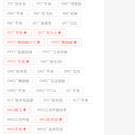
TF厂百年灵
TF厂手表
RM厂理查德
RM厂手表
R8厂陀飞轮
R8厂积家
R8厂手表
QF厂迪通拿
QF厂日志
QF厂手表
QF厂劳力士
PPF厂鹦鹉螺5712
PPF厂鹦鹉螺
PPF厂纵横四海
PPF厂江诗丹顿
PPF厂手表
OM厂海马300
OM厂欧米茄
OM厂手表
OM厂宝珀
OME厂鹦鹉螺
OME厂百达翡丽
OME厂手表
OME厂5712a
N厂手表
N1厂欧米茄超霸
N1厂欧米茄
N1厂手表
MKS蝶飞
MKS江诗丹顿传承
MKS江诗丹顿
MKS欧米茄
MKS手表
MKS厂波涛菲诺