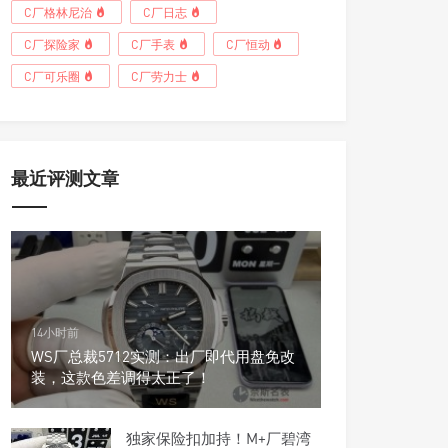
C厂格林尼治
C厂日志
C厂探险家
C厂手表
C厂恒动
C厂可乐圈
C厂劳力士
最近评测文章
14小时前
WS厂总裁5712实测：出厂即代用盘免改
装，这款色差调得太正了！
独家保险扣加持！M+厂碧湾