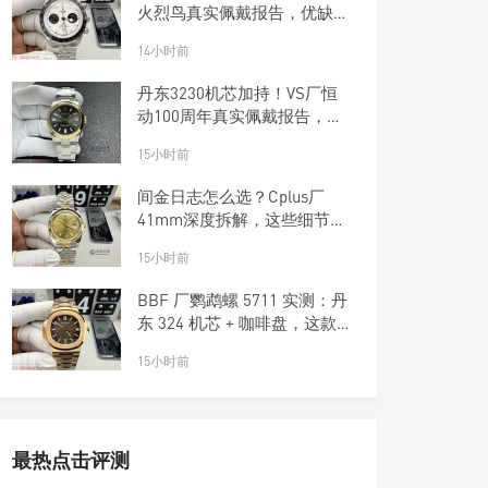
火烈鸟真实佩戴报告，优缺点
一次说清楚
14小时前
丹东3230机芯加持！VS厂恒
动100周年真实佩戴报告，优
缺点一次说清楚
15小时前
间金日志怎么选？Cplus厂
41mm深度拆解，这些细节商
家不敢说
15小时前
BBF 厂鹦鹉螺 5711 实测：丹
东 324 机芯 + 咖啡盘，这款
复刻钢王太优雅了！
15小时前
最热点击评测