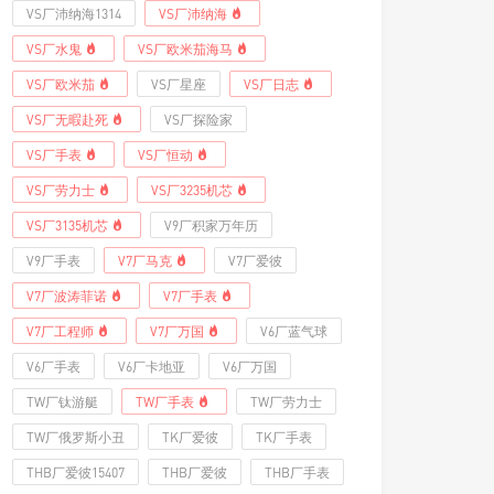
VS厂沛纳海1314
VS厂沛纳海
VS厂水鬼
VS厂欧米茄海马
VS厂欧米茄
VS厂星座
VS厂日志
VS厂无暇赴死
VS厂探险家
VS厂手表
VS厂恒动
VS厂劳力士
VS厂3235机芯
VS厂3135机芯
V9厂积家万年历
V9厂手表
V7厂马克
V7厂爱彼
V7厂波涛菲诺
V7厂手表
V7厂工程师
V7厂万国
V6厂蓝气球
V6厂手表
V6厂卡地亚
V6厂万国
TW厂钛游艇
TW厂手表
TW厂劳力士
TW厂俄罗斯小丑
TK厂爱彼
TK厂手表
THB厂爱彼15407
THB厂爱彼
THB厂手表