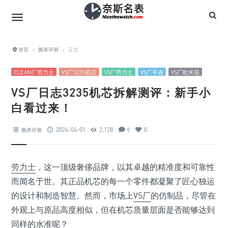
首页
›
腕表评测
›
正文
CLEAN厂劳力士
VS厂3235机芯
VS厂劳力士
VS厂手表
VS厂欧米茄
VS厂日志3235机芯拆解测评：新手小
白看过来！
2024-04-01
2,128
0
腕表评测
0
劳力士
，这一顶级奢侈品牌，以其卓越的精准度和可靠性
而闻名于世。其正品机芯的每一个零件都凝聚了匠心独运
的设计和制造智慧。然而，市场上
VS厂
的仿制品，尽管在
外观上与原品高度相似，但在机芯质量层面是否能够达到
同样的水准呢？