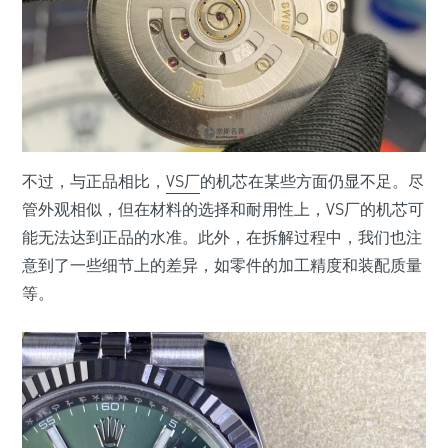
不过，与正品相比，
VS厂
的机芯在某些方面仍显不足。尽
管外观相似，但在材料的选择和耐用性上，VS厂的机芯可
能无法达到正品的水准。此外，在拆解过程中，我们也注
意到了一些细节上的差异，如零件的加工精度和装配质量
等。