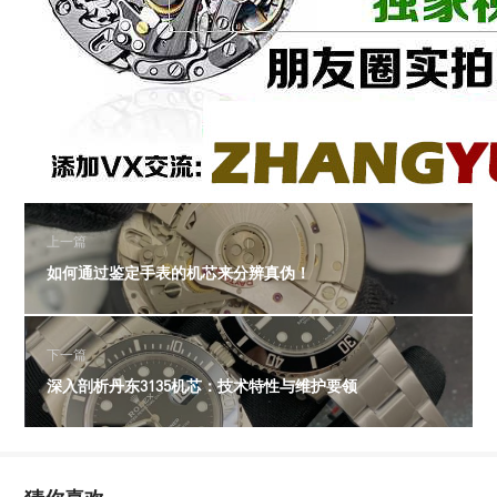
上一篇
如何通过鉴定手表的机芯来分辨真伪！
下一篇
深入剖析丹东3135机芯：技术特性与维护要领