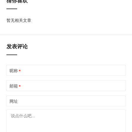
猜你喜欢
暂无相关文章
发表评论
昵称
*
邮箱
*
网址