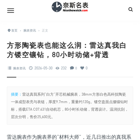
首页
›
腕表资讯
›
正文
方形陶瓷表也能这么润：雷达真我白
方镂空镶钻，80小时动储+背透
2026-05-30
232
0
腕表资讯
0
摘要：
雷达真我系列“白方”开芯机械腕表，38mm方形白色高科技陶瓷
一体成型表壳与表链，厚度9.7mm，重量约120g。镂空盘面点缀镶钻时
标，搭载ETA C07.631自动机芯，80小时长动储，背透设计。温润抗刮，
层次分明，售价25,600元。
雷达腕表作为腕表界的“材料大师”，近几日推出的真我系