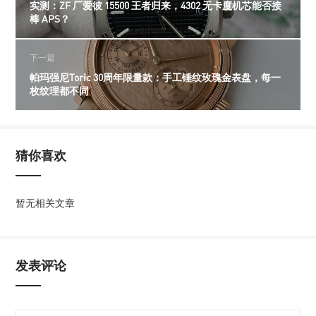
实测：ZF 厂爱彼 15500 王者归来，4302 无卡度机芯能否接
棒 APS？
下一篇
帕玛强尼Toric 30周年限量款：手工锤纹玫瑰金表盘，每一
枚纹理都不同
猜你喜欢
暂无相关文章
发表评论