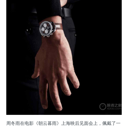
周冬雨在电影《朝云暮雨》上海映后见面会上，佩戴了一