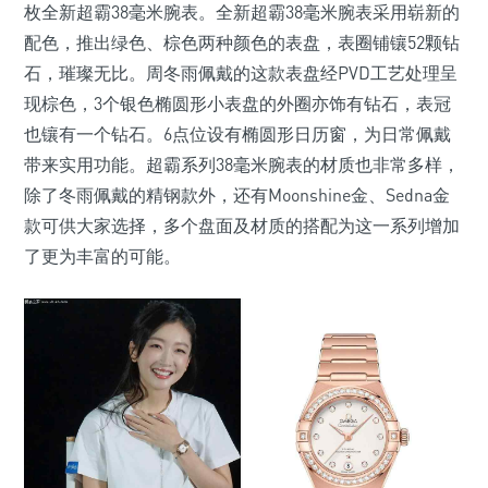
枚全新超霸38毫米腕表。全新超霸38毫米腕表采用崭新的
配色，推出绿色、棕色两种颜色的表盘，表圈铺镶52颗钻
石，璀璨无比。周冬雨佩戴的这款表盘经PVD工艺处理呈
现棕色，3个银色椭圆形小表盘的外圈亦饰有钻石，表冠
也镶有一个钻石。6点位设有椭圆形日历窗，为日常佩戴
带来实用功能。超霸系列38毫米腕表的材质也非常多样，
除了冬雨佩戴的精钢款外，还有Moonshine金、Sedna金
款可供大家选择，多个盘面及材质的搭配为这一系列增加
了更为丰富的可能。