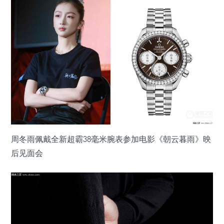
周冬雨佩戴全新超霸38毫米腕表参加电影《朝云暮雨》映
后见面会