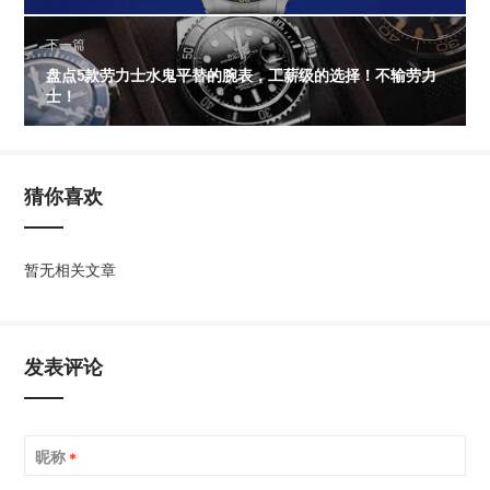
下一篇
盘点5款劳力士水鬼平替的腕表，工薪级的选择！不输劳力
士！
猜你喜欢
暂无相关文章
发表评论
昵称
*