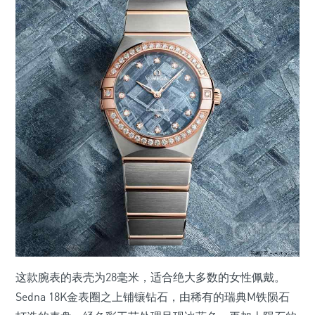
这款腕表的表壳为28毫米，适合绝大多数的女性佩戴。
Sedna 18K金表圈之上铺镶钻石，由稀有的瑞典M铁陨石