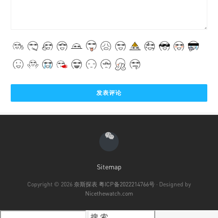
Sitemap
Copyright © 2026
奈斯探表
粤ICP备2022214766号
· Designed by
Nicethewatch.com