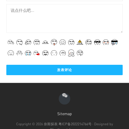
Sitemap
Copyright © 2026
奈斯探表
粤ICP备2022214766号
· Designed by