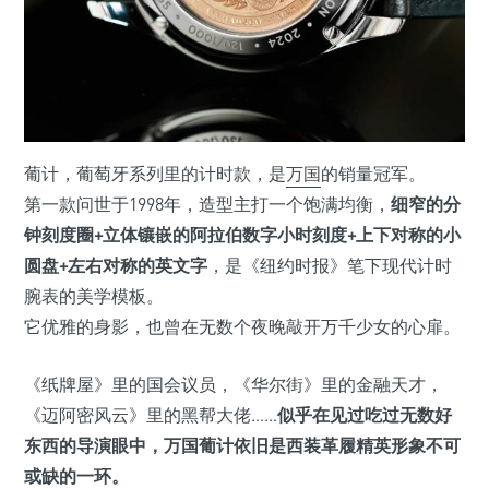
葡计，葡萄牙系列里的计时款，是
万国
的销量冠军。
第一款问世于1998年，造型主打一个饱满均衡，
细窄的分
钟刻度圈+立体镶嵌的阿拉伯数字小时刻度+上下对称的小
圆盘+左右对称的英文字
，是《纽约时报》笔下现代计时
腕表的美学模板。
它优雅的身影，也曾在无数个夜晚敲开万千少女的心扉。
《纸牌屋》里的国会议员，《华尔街》里的金融天才，
《迈阿密风云》里的黑帮大佬……
似乎在见过吃过无数好
东西的导演眼中，万国葡计依旧是西装革履精英形象不可
或缺的一环。