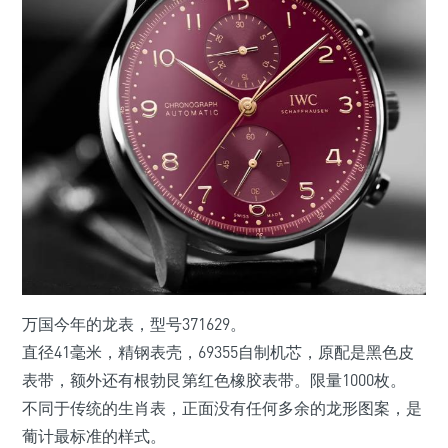
万国今年的龙表，型号371629。
直径41毫米，精钢表壳，69355自制机芯，原配是黑色皮
表带，额外还有根勃艮第红色橡胶表带。限量1000枚。
不同于传统的生肖表，正面没有任何多余的龙形图案，是
葡计最标准的样式。