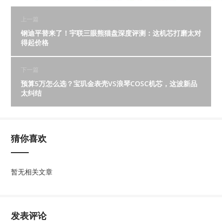
上一篇
钢迪平替来了！宇联三眼熊猫盘深度评测：这机芯打磨太对
得起价格
下一篇
预算5万怎么选？宝玑金表壳VS浪琴COSC机芯，这波新品
太纠结
猜你喜欢
暂无相关文章
发表评论