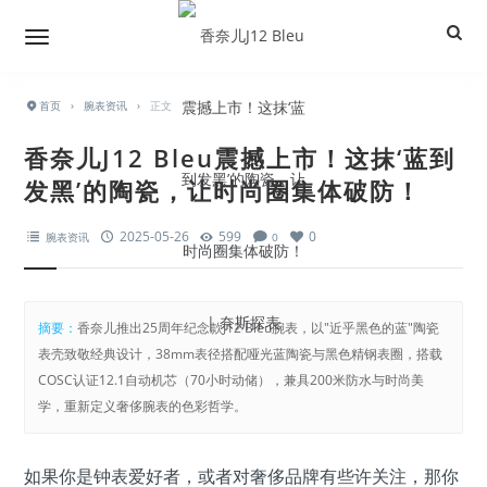
首页
›
腕表资讯
›
正文
香奈儿J12 Bleu震撼上市！这抹‘蓝到
发黑’的陶瓷，让时尚圈集体破防！
2025-05-26
599
0
腕表资讯
0
摘要：
香奈儿推出25周年纪念款J12 Bleu腕表，以"近乎黑色的蓝"陶瓷
表壳致敬经典设计，38mm表径搭配哑光蓝陶瓷与黑色精钢表圈，搭载
COSC认证12.1自动机芯（70小时动储），兼具200米防水与时尚美
学，重新定义奢侈腕表的色彩哲学。
如果你是钟表爱好者，或者对奢侈品牌有些许关注，那你