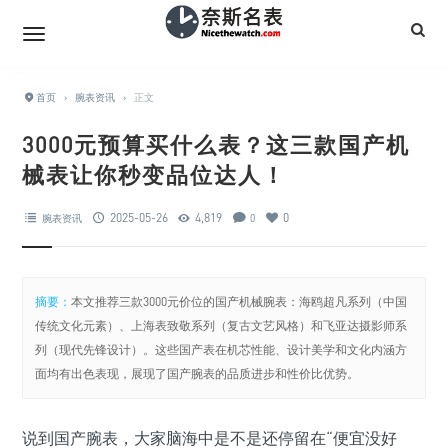
首页
›
腕表资讯
›
正文
3000元预算买什么表？这三款国产机
械表让你秒变品位达人！
2025-05-26
4,819
0
腕表资讯
0
摘要：
本文推荐三款3000元价位的国产机械腕表：海鸥超凡系列（中国
传统文化元素）、上海表致敬系列（复古文艺风格）和飞亚达摄影师系
列（现代先锋设计）。这些国产表在机芯性能、设计美学和文化内涵方
面均有出色表现，展现了国产腕表的品质进步和性价比优势。
说到国产腕表，大家脑海中是不是还停留在“便宜没好