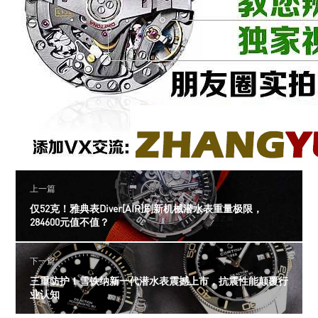
上一篇
仅52克！雅典表Diver[AIR]刷新机械潜水表重量极限，
284600元值不值？
下一篇
三重防护！雪铁纳新一代潜水表震撼上市，抗震性能颠覆行
业认知