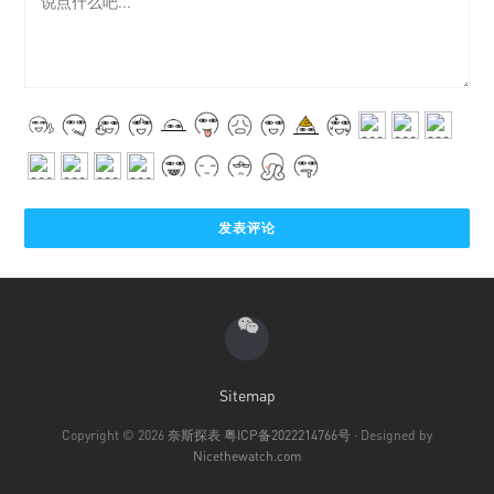
Sitemap
Copyright © 2026
奈斯探表
粤ICP备2022214766号
· Designed by
Nicethewatch.com