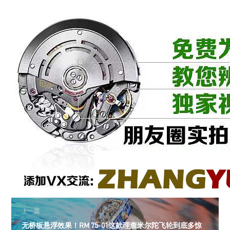
上一篇
无桥板悬浮效果！RM 75-01这款理查米尔陀飞轮到底多惊