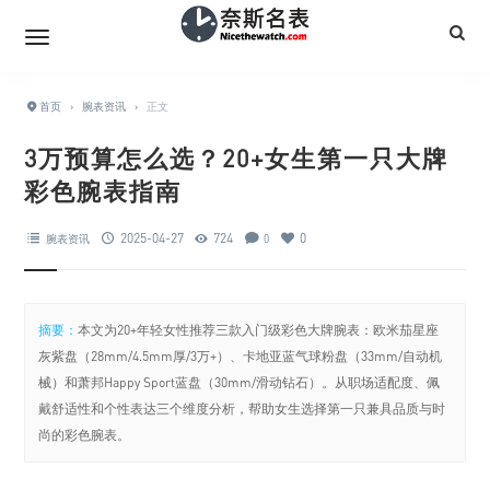
首页
›
腕表资讯
›
正文
3万预算怎么选？20+女生第一只大牌
彩色腕表指南
2025-04-27
724
0
腕表资讯
0
摘要：
本文为20+年轻女性推荐三款入门级彩色大牌腕表：欧米茄星座
灰紫盘（28mm/4.5mm厚/3万+）、卡地亚蓝气球粉盘（33mm/自动机
械）和萧邦Happy Sport蓝盘（30mm/滑动钻石）。从职场适配度、佩
戴舒适性和个性表达三个维度分析，帮助女生选择第一只兼具品质与时
尚的彩色腕表。