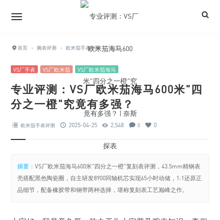
首页
›
腕表评测
›
欧米茄手表评测
›
正文
VS厂手表
VS厂欧米茄
VS厂欧米茄海马
专业评测：VS厂欧米茄海马600米"四
分之一橙"究竟有多强？
2025-04-25
2,548
0
欧米茄手表评测
0
摘要：
VS厂欧米茄海马600米"四分之一橙"复刻表评测，43.5mm精钢表
壳搭配黑色陶瓷圈，自主研发8900同轴机芯实现65小时动储，1:1还原正
品细节，配备橡胶带和钢带两种选择，堪称复刻表工艺巅峰之作。