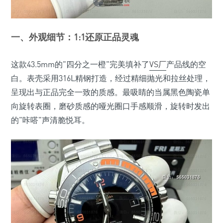
一、外观细节：1:1还原正品灵魂
这款43.5mm的"四分之一橙"完美填补了
VS厂
产品线的空
白。表壳采用316L精钢打造，经过精细抛光和拉丝处理，
呈现出与正品完全一致的质感。最吸睛的当属黑色陶瓷单
向旋转表圈，磨砂质感的哑光圈口手感顺滑，旋转时发出
的"咔嗒"声清脆悦耳。