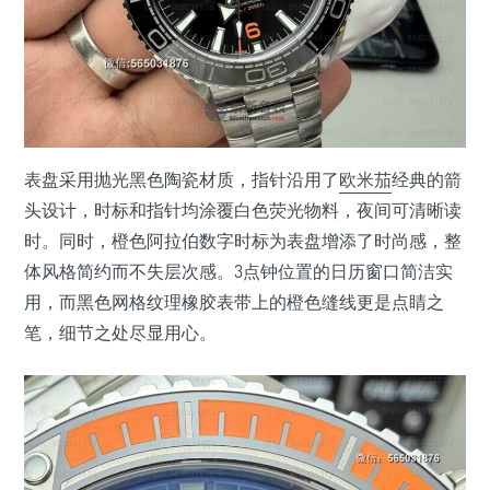
表盘采用抛光黑色陶瓷材质，指针沿用了
欧米茄
经典的箭
头设计，时标和指针均涂覆白色荧光物料，夜间可清晰读
时。同时，橙色阿拉伯数字时标为表盘增添了时尚感，整
体风格简约而不失层次感。3点钟位置的日历窗口简洁实
用，而黑色网格纹理橡胶表带上的橙色缝线更是点睛之
笔，细节之处尽显用心。