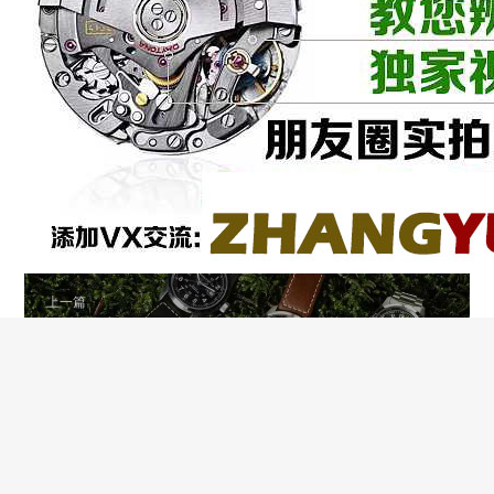
上一篇
2025最值得入手的军表！汉米尔顿小红帽新推双色表盘，深
蓝or卡其绿？
下一篇
预算有限也想戴劳？A+厂劳力士粉盘31mm日志上手实测！
少女心爆棚！