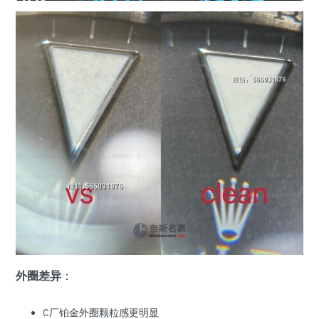
外圈差异
：
C厂铂金外圈颗粒感更明显