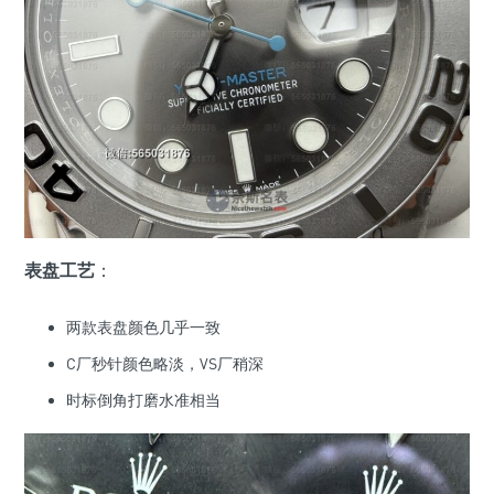
表盘工艺
：
两款表盘颜色几乎一致
C厂秒针颜色略淡，VS厂稍深
时标倒角打磨水准相当