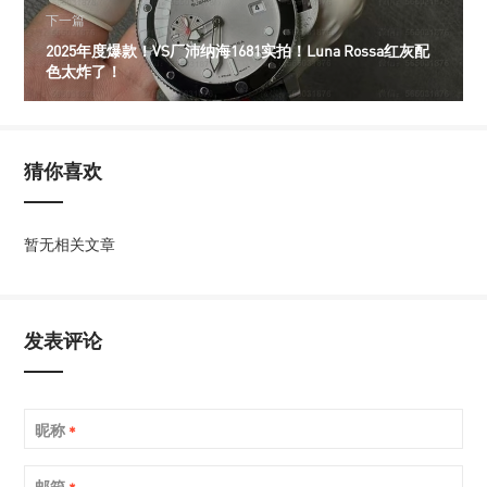
下一篇
2025年度爆款！VS厂沛纳海1681实拍！Luna Rossa红灰配
色太炸了！
猜你喜欢
暂无相关文章
发表评论
昵称
*
邮箱