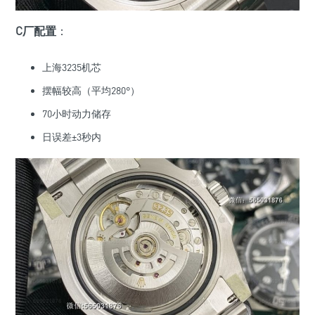
C厂配置
：
上海3235机芯
摆幅较高（平均280°）
70小时动力储存
日误差±3秒内