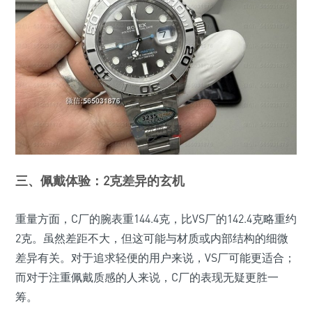
三、佩戴体验：2克差异的玄机
重量方面，C厂的腕表重144.4克，比VS厂的142.4克略重约
2克。虽然差距不大，但这可能与材质或内部结构的细微
差异有关。对于追求轻便的用户来说，VS厂可能更适合；
而对于注重佩戴质感的人来说，C厂的表现无疑更胜一
筹。