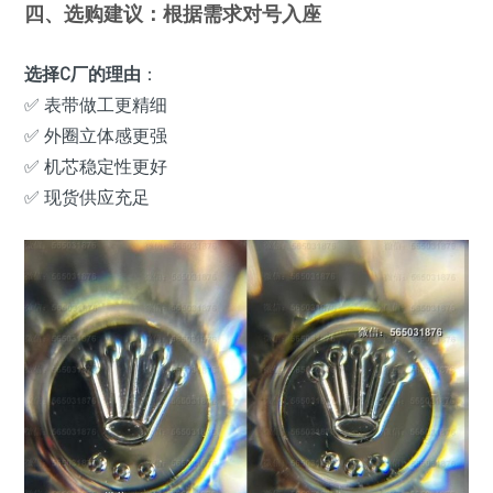
四、选购建议：根据需求对号入座
选择C厂的理由
：
✅ 表带做工更精细
✅ 外圈立体感更强
✅ 机芯稳定性更好
✅ 现货供应充足