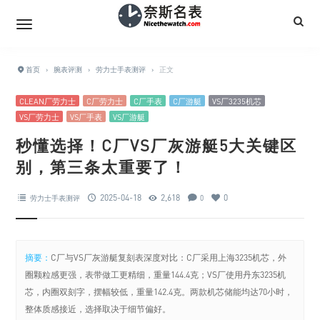
首页
›
腕表评测
›
劳力士手表测评
›
正文
CLEAN厂劳力士
C厂劳力士
C厂手表
C厂游艇
VS厂3235机芯
VS厂劳力士
VS厂手表
VS厂游艇
秒懂选择！C厂VS厂灰游艇5大关键区
别，第三条太重要了！
2025-04-18
2,618
0
劳力士手表测评
0
摘要：
C厂与VS厂灰游艇复刻表深度对比：C厂采用上海3235机芯，外
圈颗粒感更强，表带做工更精细，重量144.4克；VS厂使用丹东3235机
芯，内圈双刻字，摆幅较低，重量142.4克。两款机芯储能均达70小时，
整体质感接近，选择取决于细节偏好。