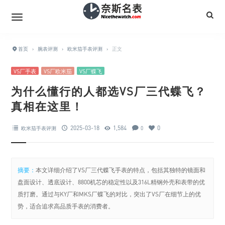
首页
›
腕表评测
›
欧米茄手表评测
›
正文
VS厂手表
VS厂欧米茄
VS厂蝶飞
为什么懂行的人都选VS厂三代蝶飞？
真相在这里！
2025-03-18
1,584
0
欧米茄手表评测
0
摘要：
本文详细介绍了VS厂三代蝶飞手表的特点，包括其独特的镜面和
盘面设计、透底设计、8800机芯的稳定性以及316L精钢外壳和表带的优
质打磨。通过与KY厂和MKS厂蝶飞的对比，突出了VS厂在细节上的优
势，适合追求高品质手表的消费者。