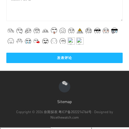
Sitemap
Copyright © 2026
奈斯探表
粤ICP备2022214766号
· Designed by
Nicethewatch.com