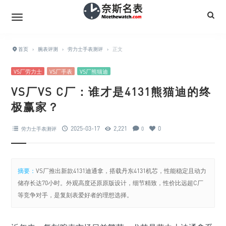
首页
›
腕表评测
›
劳力士手表测评
›
正文
VS厂劳力士
VS厂手表
VS厂熊猫迪
VS厂VS C厂：谁才是4131熊猫迪的终
极赢家？
2025-03-17
2,221
0
劳力士手表测评
0
摘要：
VS厂推出新款4131迪通拿，搭载丹东4131机芯，性能稳定且动力
储存长达70小时。外观高度还原原版设计，细节精致，性价比远超C厂
等竞争对手，是复刻表爱好者的理想选择。