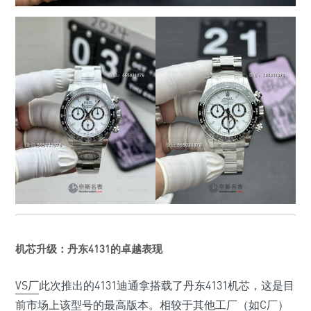
机芯升级：丹东4131的卓越表现
VS厂
此次推出的4131迪通拿搭载了丹东4131机芯，这是目
前市场上该型号的最高版本。相较于其他工厂（如
C厂
）