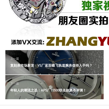
上一篇
复刻表市场新宠：VS厂蓝面蝶飞轨道腕表值得入手吗？
下一篇
年轻人的潮流之选：APS厂15500联名款真香评测！