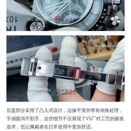
后盖部分采用了凸入式设计，边缘平滑并带有倒角处理，
手感圆润不割手。这些细节不仅展现了VS厂对工艺的极致
追求，也让佩戴者在日常使用中更加舒适。