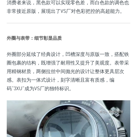
消费者来说，黑色款可以实现零色差，而白色款的调色也
非常接近原版，展现出了VS厂对色彩把控的高超能力。
外圈与表带：细节彰显品质
外圈部分延续了经典设计，凹槽深度与原版一致，搭配铁
圈包裹的结构，既增强了耐用性又提升了美观度。表带采
用精钢材质，两侧拉丝中间抛光的设计让整体更具层次
感。表扣为一体式设计，刻字清晰且富有质感，编
码“3XU”成为VS厂的独特标识。