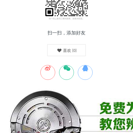
扫一扫，添加好友
喜欢
(
0
)