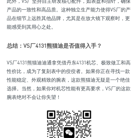
此外，VS厂坚持自主研发核心配件，如表盘和指针，确保
产品的一致性和高品质。这种独立生产能力使得VS厂的产
品在细节上远胜其他品牌，尤其是在放大镜下观察时，更
能感受到其用心之处。
总结：VS厂4131熊猫迪是否值得入手？
VS厂4131熊猫迪迪通拿凭借丹东4131机芯、极致做工和高
性价比，成为了复刻表中的佼佼者。如果你正在寻找一款
性能稳定、外观精致的腕表，这款熊猫迪无疑是一个绝佳
选择。当然，如果你对机芯性能有更高要求，VS厂的这款
腕表绝对不会让你失望！