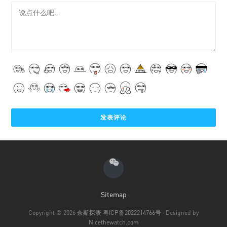
Sitemap
Copyright © 2026
奈斯探表
粤ICP备2022214766号
· Designed by
Nicethewatch.com