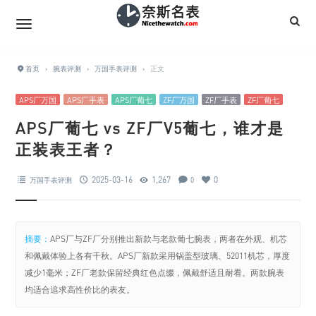
首页
›
腕表评测
›
万国手表评测
›
正文
APS厂万国
APS厂手表
APS厂葡七
ZF厂万国
ZF厂手表
ZF厂葡七
APS厂葡七 vs ZF厂V5葡七，谁才是
正装表王者？
2025-03-16
1,267
0
万国手表评测
0
摘要：
APS厂与ZF厂分别推出新款与老款葡七腕表，两者在外观、机芯
和佩戴体验上各有千秋。APS厂新款采用锅盖型玻璃、52011机芯，厚度
减少1毫米；ZF厂老款保留经典红色点缀，佩戴舒适且耐看。两款腕表
均适合追求高性价比的表友。