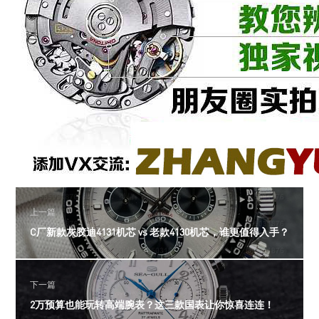
上一篇
C厂新款灰胶迪4131机芯 vs 老款4130机芯，谁更值得入手？
下一篇
2万预算也能玩转高端腕表？这三款国表让你惊喜连连！