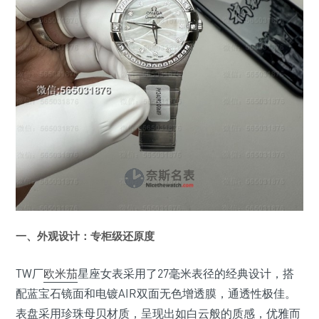
一、外观设计：专柜级还原度
TW厂
欧米茄
星座女表采用了27毫米表径的经典设计，搭
配蓝宝石镜面和电镀AIR双面无色增透膜，通透性极佳。
表盘采用珍珠母贝材质，呈现出如白云般的质感，优雅而