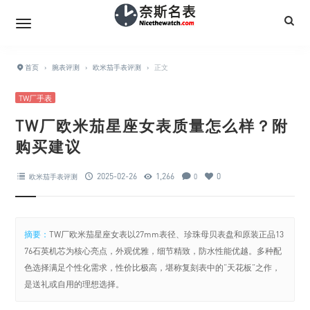
首页
›
腕表评测
›
欧米茄手表评测
›
正文
TW厂手表
TW厂欧米茄星座女表质量怎么样？附
购买建议
2025-02-26
1,266
0
欧米茄手表评测
0
摘要：
TW厂欧米茄星座女表以27mm表径、珍珠母贝表盘和原装正品13
76石英机芯为核心亮点，外观优雅，细节精致，防水性能优越。多种配
色选择满足个性化需求，性价比极高，堪称复刻表中的“天花板”之作，
是送礼或自用的理想选择。