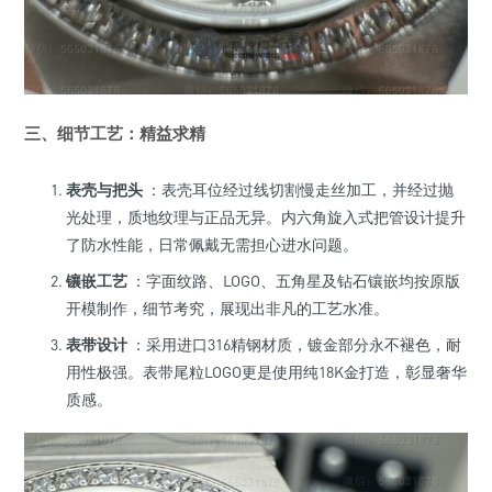
三、细节工艺：精益求精
表壳与把头
：表壳耳位经过线切割慢走丝加工，并经过抛
光处理，质地纹理与正品无异。内六角旋入式把管设计提升
了防水性能，日常佩戴无需担心进水问题。
镶嵌工艺
：字面纹路、LOGO、五角星及钻石镶嵌均按原版
开模制作，细节考究，展现出非凡的工艺水准。
表带设计
：采用进口316精钢材质，镀金部分永不褪色，耐
用性极强。表带尾粒LOGO更是使用纯18K金打造，彰显奢华
质感。