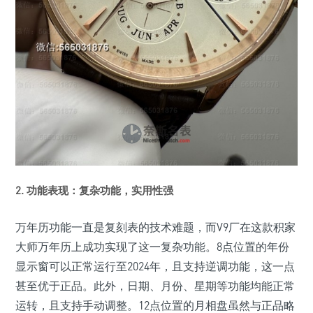
2.
功能表现：复杂功能，实用性强
万年历功能一直是复刻表的技术难题，而V9厂在这款积家
大师万年历上成功实现了这一复杂功能。8点位置的年份
显示窗可以正常运行至2024年，且支持逆调功能，这一点
甚至优于正品。此外，日期、月份、星期等功能均能正常
运转，且支持手动调整。12点位置的月相盘虽然与正品略