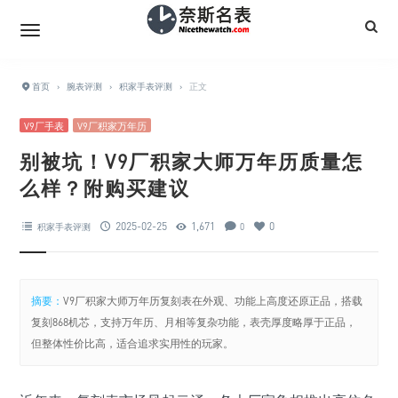
首页
›
腕表评测
›
积家手表评测
›
正文
V9厂手表
V9厂积家万年历
别被坑！V9厂积家大师万年历质量怎
么样？附购买建议
2025-02-25
1,671
0
积家手表评测
0
摘要：
V9厂积家大师万年历复刻表在外观、功能上高度还原正品，搭载
复刻868机芯，支持万年历、月相等复杂功能，表壳厚度略厚于正品，
但整体性价比高，适合追求实用性的玩家。