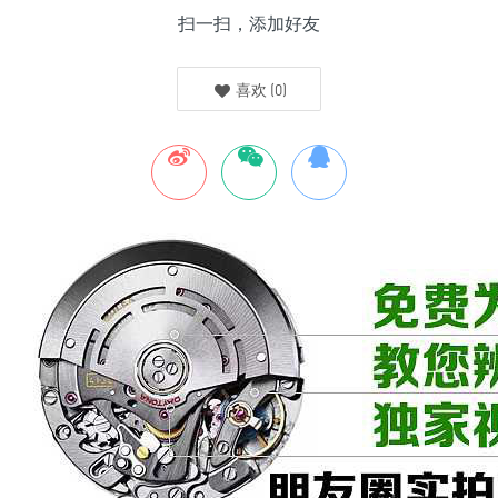
扫一扫，添加好友
喜欢
(
0
)