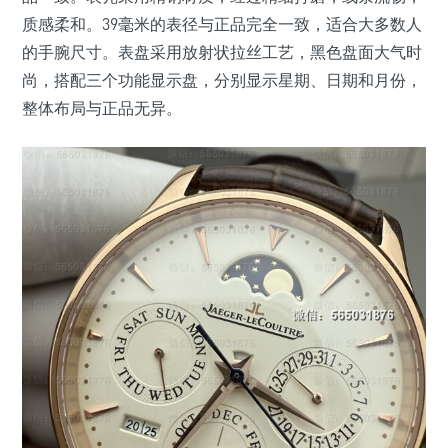
质感柔和。39毫米的表径与正品完全一致，适合大多数人
的手腕尺寸。表盘采用放射状拉丝工艺，黑色盘面大气时
尚，搭配三个功能显示盘，分别显示星期、日期和月份，
整体布局与正品无异。