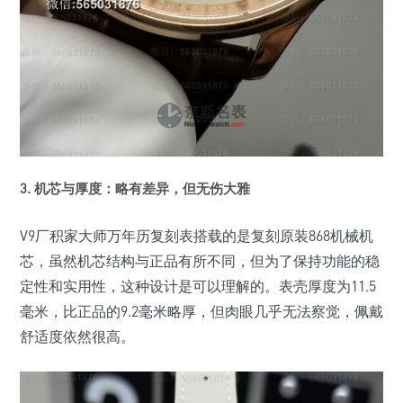
3.
机芯与厚度：略有差异，但无伤大雅
V9厂积家大师万年历复刻表搭载的是复刻原装868机械机
芯，虽然机芯结构与正品有所不同，但为了保持功能的稳
定性和实用性，这种设计是可以理解的。表壳厚度为11.5
毫米，比正品的9.2毫米略厚，但肉眼几乎无法察觉，佩戴
舒适度依然很高。