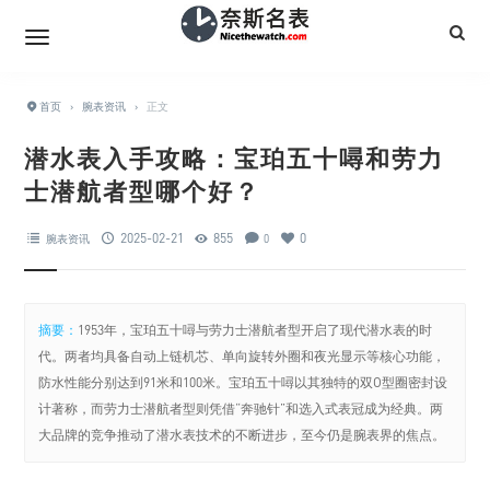
首页
›
腕表资讯
›
正文
潜水表入手攻略：宝珀五十噚和劳力
士潜航者型哪个好？
2025-02-21
855
0
腕表资讯
0
摘要：
1953年，宝珀五十噚与劳力士潜航者型开启了现代潜水表的时
代。两者均具备自动上链机芯、单向旋转外圈和夜光显示等核心功能，
防水性能分别达到91米和100米。宝珀五十噚以其独特的双O型圈密封设
计著称，而劳力士潜航者型则凭借“奔驰针”和选入式表冠成为经典。两
大品牌的竞争推动了潜水表技术的不断进步，至今仍是腕表界的焦点。