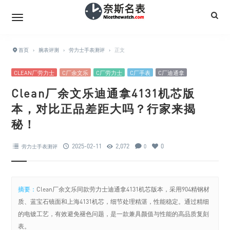
首页
›
腕表评测
›
劳力士手表测评
›
正文
CLEAN厂劳力士
C厂余文乐
C厂劳力士
C厂手表
C厂迪通拿
Clean厂余文乐迪通拿4131机芯版
本，对比正品差距大吗？行家来揭
秘！
2025-02-11
2,072
0
劳力士手表测评
0
摘要：
Clean厂余文乐同款劳力士迪通拿4131机芯版本，采用904精钢材
质、蓝宝石镜面和上海4131机芯，细节处理精湛，性能稳定。通过精细
的电镀工艺，有效避免褪色问题，是一款兼具颜值与性能的高品质复刻
表。