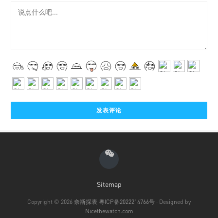
Sitemap
Copyright © 2026
奈斯探表
粤ICP备2022214766号
· Designed by
Nicethewatch.com