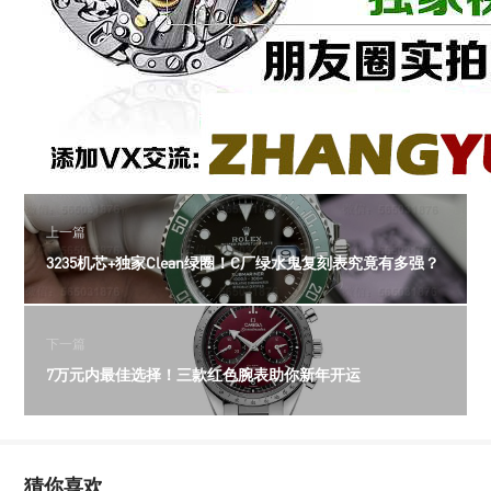
上一篇
3235机芯+独家Clean绿圈！C厂绿水鬼复刻表究竟有多强？
下一篇
7万元内最佳选择！三款红色腕表助你新年开运
猜你喜欢