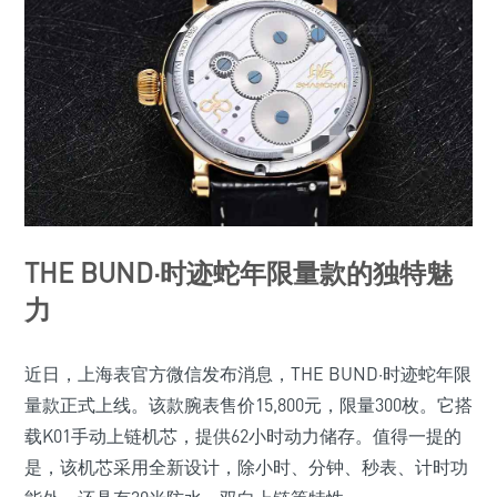
THE BUND·时迹蛇年限量款的独特魅
力
近日，上海表官方微信发布消息，THE BUND·时迹蛇年限
量款正式上线。该款腕表售价15,800元，限量300枚。它搭
载K01手动上链机芯，提供62小时动力储存。值得一提的
是，该机芯采用全新设计，除小时、分钟、秒表、计时功