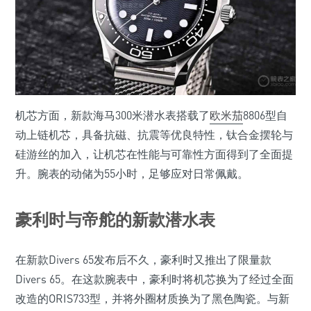
机芯方面，新款海马300米潜水表搭载了
欧米茄
8806型自
动上链机芯，具备抗磁、抗震等优良特性，钛合金摆轮与
硅游丝的加入，让机芯在性能与可靠性方面得到了全面提
升。腕表的动储为55小时，足够应对日常佩戴。
豪利时与帝舵的新款潜水表
在新款Divers 65发布后不久，豪利时又推出了限量款
Divers 65。在这款腕表中，豪利时将机芯换为了经过全面
改造的ORIS733型，并将外圈材质换为了黑色陶瓷。与新