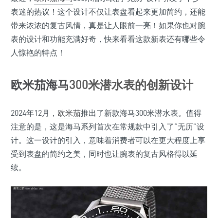
表迷的热议！这个设计不仅让表盘看起来更加简约，还能
带来浓浓的复古风情，真是让人眼前一亮！如果你也对腕
表的设计和功能充满好奇，快来看看这款新表还有哪些令
人惊艳的特点！
欧米茄海马
300米潜水表的创新设计
2024年12月，
欧米茄
推出了新款海马300米潜水表。值得
注意的是，这是海马系列首次在常规款中引入了“无历”设
计。这一设计的引入，意味着消费者可以在更大程度上享
受到表盘的简约之美，同时也让腕表的复古风格得以延
续。