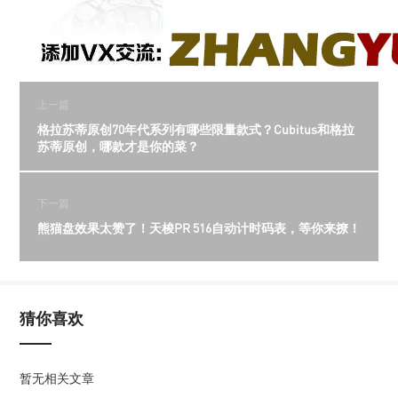
上一篇
格拉苏蒂原创70年代系列有哪些限量款式？Cubitus和格拉
苏蒂原创，哪款才是你的菜？
下一篇
熊猫盘效果太赞了！天梭PR 516自动计时码表，等你来撩！
猜你喜欢
暂无相关文章