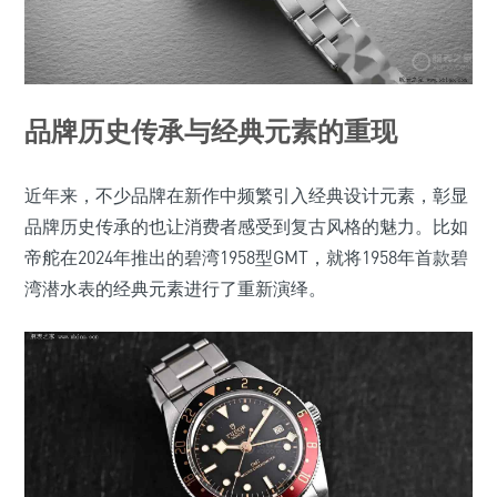
品牌历史传承与经典元素的重现
近年来，不少品牌在新作中频繁引入经典设计元素，彰显
品牌历史传承的也让消费者感受到复古风格的魅力。比如
帝舵在2024年推出的碧湾1958型GMT，就将1958年首款碧
湾潜水表的经典元素进行了重新演绎。