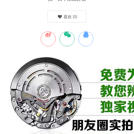
喜欢
(
0
)