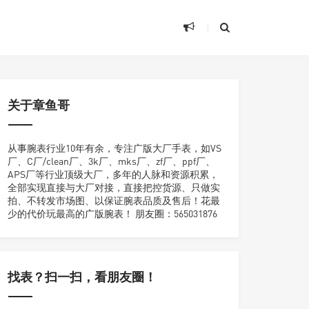
关于章鱼哥
从事腕表行业10年有余，专注广版大厂手表，如VS
厂、C厂/clean厂、3k厂、mks厂、zf厂、ppf厂、
APS厂等行业顶级大厂，多年的人脉和资源积累，
全部实现直接与大厂对接，直接把控货源、只做实
拍、不转发市场图、以保证腕表品质及售后！花最
少的代价玩最高的广版腕表！ 朋友圈：565031876
找表？扫一扫，看朋友圈！