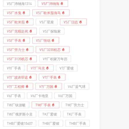
VS厂沛纳海1314
VS厂沛纳海
VS厂水鬼
VS厂欧米茄海马
VS厂欧米茄
VS厂星座
VS厂日志
VS厂无暇赴死
VS厂探险家
VS厂手表
VS厂恒动
VS厂劳力士
VS厂3235机芯
VS厂3135机芯
V9厂积家万年历
V9厂手表
V7厂马克
V7厂爱彼
V7厂波涛菲诺
V7厂手表
V7厂工程师
V7厂万国
V6厂蓝气球
V6厂手表
V6厂卡地亚
V6厂万国
TW厂钛游艇
TW厂手表
TW厂劳力士
TW厂俄罗斯小丑
TK厂爱彼
TK厂手表
THB厂爱彼15407
THB厂爱彼
THB厂手表