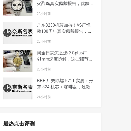
火烈鸟真实佩戴报告，优缺点
一次说清楚
20小时前
丹东3230机芯加持！VS厂恒
动100周年真实佩戴报告，优
缺点一次说清楚
20小时前
间金日志怎么选？Cplus厂
41mm深度拆解，这些细节商
家不敢说
20小时前
BBF 厂鹦鹉螺 5711 实测：丹
东 324 机芯 + 咖啡盘，这款
复刻钢王太优雅了！
21小时前
最热点击评测