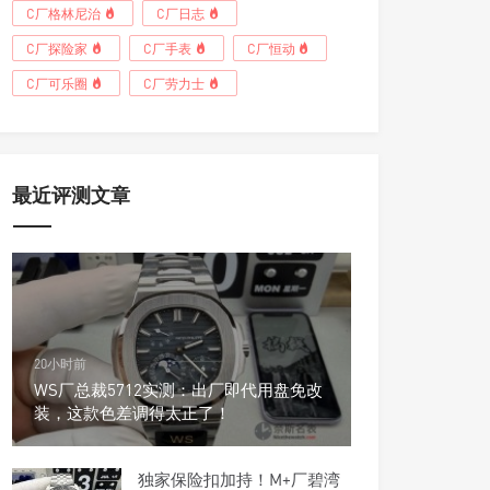
C厂格林尼治
C厂日志
C厂探险家
C厂手表
C厂恒动
C厂可乐圈
C厂劳力士
最近评测文章
20小时前
WS厂总裁5712实测：出厂即代用盘免改
装，这款色差调得太正了！
独家保险扣加持！M+厂碧湾