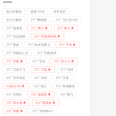
真力时腕表
爱彼15500
浪琴名匠
劳力士腕表
ZF厂鹦鹉螺
ZF厂飞行员计时
ZF厂迪通拿
ZF厂葡计
ZF厂葡七
ZF厂百达翡丽
ZF厂理查德米勒
ZF厂爱彼
ZF厂欧米茄蝶飞
ZF厂手表
ZF厂帝舵钛土豆
ZF厂帝舵碧湾
ZF厂帝舵
ZF厂宝珀
ZF厂劳力士
ZF厂万国大飞
ZF厂万国
ZF厂50噚
XF厂浪琴名匠
XF厂浪琴
XF厂手表
VS海马150
VS厂鬼王
VS厂青铜腕表
VS厂闪电针
VS厂迪通拿
VS厂蝶飞
VS厂绿水鬼
VS厂熊猫迪
VS厂游艇
VS厂沛纳海441