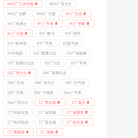
MKS厂江诗丹顿
MKS厂劳力士
MKS厂伯爵
MKS厂万国
M+厂马克
M+厂柏莱士
M+厂手表
M+厂帝舵
M+厂万国
KY厂蝶飞
KY厂浪琴
KY厂欧米茄
KY厂手表
K3蓝气球
K3卡地亚
GS厂配重日志
GS厂绿玻璃
GS厂星期日日志
GS厂日志
GS厂手表
GS厂劳力士
GM厂星期日志
GM厂手表
GM厂劳力士
DR厂白气球
DR厂手表
DR厂卡地亚
Diw厂手表
Diw厂劳力士
C厂黑水鬼
C厂鬼王
C厂间金水鬼
C厂金绿迪
C厂迪通拿
C厂蚝式恒动
C厂蓝水鬼
C厂绿水鬼
C厂熊猫迪
C厂游艇