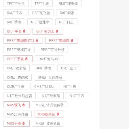
TF厂百年灵
TF厂手表
RM厂理查德
RM厂手表
R8厂陀飞轮
R8厂积家
R8厂手表
QF厂迪通拿
QF厂日志
QF厂手表
QF厂劳力士
PPF厂鹦鹉螺5712
PPF厂鹦鹉螺
PPF厂纵横四海
PPF厂江诗丹顿
PPF厂手表
OM厂海马300
OM厂欧米茄
OM厂手表
OM厂宝珀
OME厂鹦鹉螺
OME厂百达翡丽
OME厂手表
OME厂5712a
N厂手表
N1厂欧米茄超霸
N1厂欧米茄
N1厂手表
MKS蝶飞
MKS江诗丹顿传承
MKS江诗丹顿
MKS欧米茄
MKS手表
MKS厂波涛菲诺