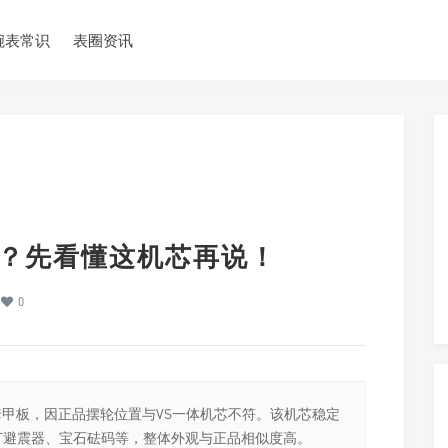
腕表常识
表圈资讯
0？先看懂这机芯再说！
0
机芯套甲板，因正品摆轮位置与VS一体机芯不符。该机芯稳定
T避震器、宝石砝码等，整体外观与正品相似度高。