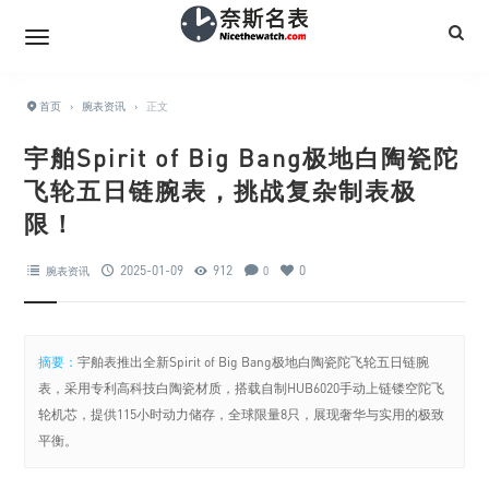
首页
›
腕表资讯
›
正文
宇舶Spirit of Big Bang极地白陶瓷陀
飞轮五日链腕表，挑战复杂制表极
限！
2025-01-09
912
0
腕表资讯
0
摘要：
宇舶表推出全新Spirit of Big Bang极地白陶瓷陀飞轮五日链腕
表，采用专利高科技白陶瓷材质，搭载自制HUB6020手动上链镂空陀飞
轮机芯，提供115小时动力储存，全球限量8只，展现奢华与实用的极致
平衡。