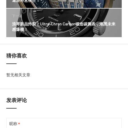
遨游诗意夜空！
下一篇
浪琴新品炸裂！Ultra-Chron Carbon锻造碳腕表，潮黑未来
感爆棚！
猜你喜欢
暂无相关文章
发表评论
昵称
*