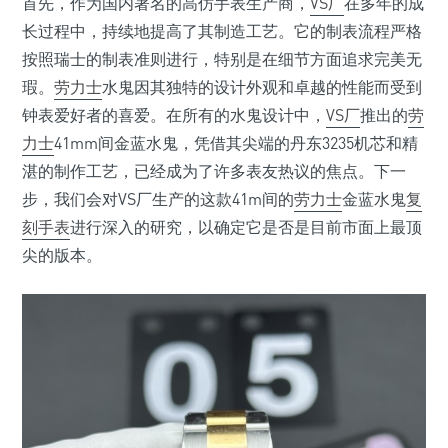
首先，作为国内著名的高仿手表生产商，
VS厂
在多年的成
长过程中，持续地提高了其制造工艺。它的制表流程严格
按照瑞士的制表准则进行，特别是在细节方面追求完美无
瑕。
劳力士
水鬼因其独特的设计外观和卓越的性能而受到
钟表爱好者的喜爱。在所有的水鬼设计中，
VS厂
推出的
劳
力士
41mm间金蓝水鬼，凭借其尖端的丹东3235机芯和精
湛的制作工艺，已经成为了许多表友热议的焦点。下一
步，我们会对VS厂生产的这款41m间的
劳力士
金蓝水鬼
复
刻手表
进行深入的研究，以确定它是否是目前市面上最顶
尖的版本。