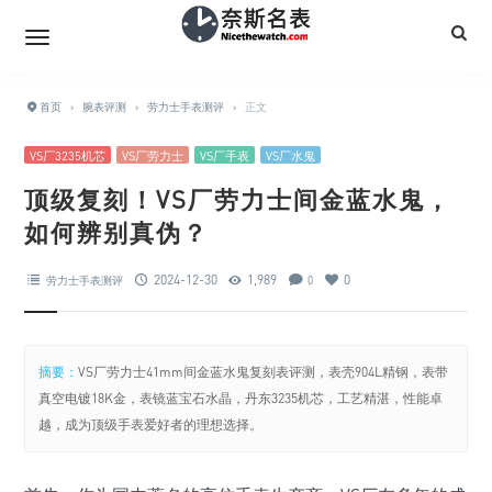
首页
›
腕表评测
›
劳力士手表测评
›
正文
VS厂3235机芯
VS厂劳力士
VS厂手表
VS厂水鬼
顶级复刻！VS厂劳力士间金蓝水鬼，
如何辨别真伪？
2024-12-30
1,989
0
劳力士手表测评
0
摘要：
VS厂劳力士41mm间金蓝水鬼复刻表评测，表壳904L精钢，表带
真空电镀18K金，表镜蓝宝石水晶，丹东3235机芯，工艺精湛，性能卓
越，成为顶级手表爱好者的理想选择。