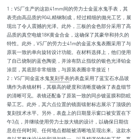
1：VS厂生产的这款41mm间的劳力士金蓝水鬼手表，其
表壳由高品质的904L精钢制成，经过精细的抛光工艺，展
现出了令人震撼的光泽。此外，三板的金色部分采用了高
品质的真空电镀18K黄金合金，这确保了其豪华和持久的
特性。此外，VS厂的劳力士41m的金蓝水鬼表圈采用了与
原装一致的单向旋转设计功能。在材料选择上，他们使用
了自己烧制的蓝色陶瓷，并涂有防止指纹的银色光泽铂金
涂层，其底部非常细致，与原装表圈非常接近！
2：VS厂间金蓝水鬼
复刻手表
的表盘采用了蓝宝石水晶玻
璃作为表镜材料，其极高的硬度和清晰度确保了表盘细节
的清晰可见。表镜还配备了原装一致的同步镀蓝膜和防眩
晕工艺。此外，其六点位置的镜面镭射标志展示了顶级的
复刻技术水平。另外，表盘上的日期显示窗口被安置在下
午3点，并继续使用劳力士放大镜的设计，以确保日期信
息在任何时间、任何地点都能被清晰地呈现出来。这款水