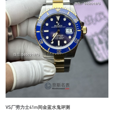
VS厂劳力士
41m间金蓝水鬼评测