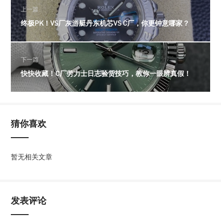
上一篇
终极PK！VS厂灰游艇丹东机芯VS C厂，你更钟意哪家？
下一篇
快快收藏！C厂劳力士日志验货技巧，教你一眼辨真假！
猜你喜欢
暂无相关文章
发表评论