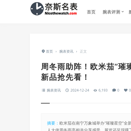
首页
腕表评测
首页
›
腕表资讯
›
正文
周冬雨助阵！欧米茄“璀
新品抢先看！
腕表资讯
2024-12-24
6,193
0
0
摘要：
欧米茄在南宁万象城举办“璀璨星空”全
人大使周冬雨亮相并分享感受，展览还呈现碟