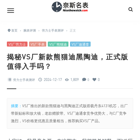
首页
›
腕表评测
›
劳力士手表测评
›
正文
VS厂劳力士
VS厂手表
VS厂熊猫迪
VS厂迪通拿
揭秘VS厂新款熊猫迪黑陶迪，正式版
值得入手吗？
2024-12-17
1,809
0
劳力士手表测评
0
摘要：
VS厂推出的新款熊猫迪与黑陶迪正式版搭载丹东4131机芯，出厂
带新贴标和放大镜，老款赠胶带。VS厂迪通拿竞争优势大，与C厂竞争
激烈，VS价格更优惠且质量相当，推荐购买VS厂产品。