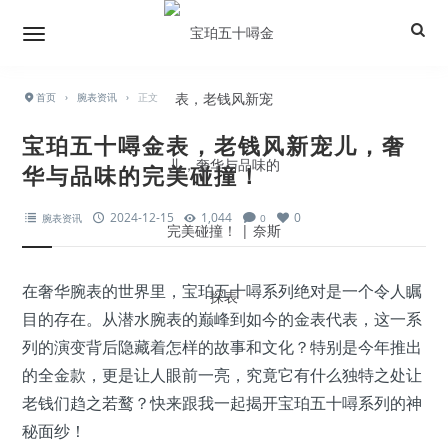
首页
›
腕表资讯
›
正文
宝珀五十噚金表，老钱风新宠儿，奢
华与品味的完美碰撞！
2024-12-15
1,044
0
腕表资讯
0
在奢华腕表的世界里，宝珀五十噚系列绝对是一个令人瞩
目的存在。从潜水腕表的巅峰到如今的金表代表，这一系
列的演变背后隐藏着怎样的故事和文化？特别是今年推出
的全金款，更是让人眼前一亮，究竟它有什么独特之处让
老钱们趋之若鹜？快来跟我一起揭开宝珀五十噚系列的神
秘面纱！